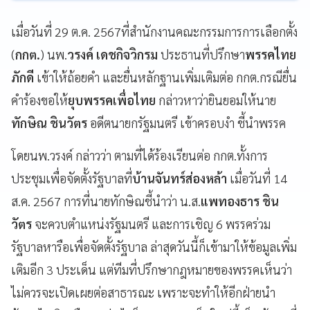
เมื่อวันที่ 29 ต.ค. 2567ที่สำนักงานคณะกรรมการการเลือกตั้ง
(
กกต.
) นพ.
วรงค์ เดชกิจวิกรม
ประธานที่ปรึกษา
พรรคไทย
ภักดี
เข้าให้ถ้อยคำ และยื่นหลักฐานเพิ่มเติมต่อ กกต.กรณียื่น
คำร้องขอให้
ยุบพรรคเพื่อไทย
กล่าวหาว่ายินยอมให้นาย
ทักษิณ ชินวัตร
อดีตนายกรัฐมนตรี เข้าครอบงำ ชี้นำพรรค
โดยนพ.วรงค์ กล่าวว่า ตามที่ได้ร้องเรียนต่อ กกต.ทั้งการ
ประชุมเพื่อจัดตั้งรัฐบาลที่
บ้านจันทร์ส่องหล้า
เมื่อวันที่ 14
ส.ค. 2567 การที่นายทักษิณชี้นำว่า น.ส.
แพทองธาร ชิน
วัตร
จะควบตำแหน่งรัฐมนตรี และการเชิญ 6 พรรคร่วม
รัฐบาลหารือเพื่อจัดตั้งรัฐบาล ล่าสุดวันนี้ก็เข้ามาให้ข้อมูลเพิ่ม
เติมอีก 3 ประเด็น แต่ทีมที่ปรึกษากฎหมายของพรรคเห็นว่า
ไม่ควรจะเปิดเผยต่อสาธารณะ เพราะจะทำให้อีกฝ่ายนำ