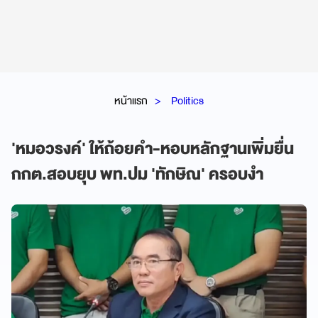
หน้าแรก
Politics
'หมอวรงค์' ให้ถ้อยคำ-หอบหลักฐานเพิ่มยื่น
กกต.สอบยุบ พท.ปม 'ทักษิณ' ครอบงำ