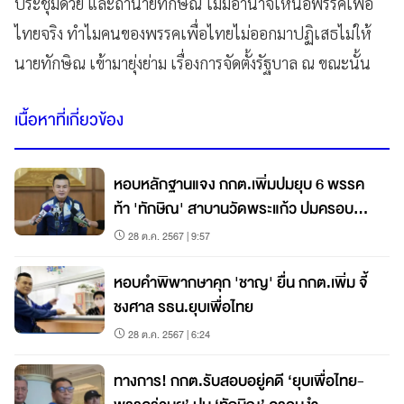
ประชุมด้วย และถ้านายทักษิณ ไม่มีอำนาจเหนือพรรคเพื่อ
ไทยจริง ทำไมคนของพรรคเพื่อไทยไม่ออกมาปฏิเสธไม่ให้
นายทักษิณ เข้ามายุ่งย่าม เรื่องการจัดตั้งรัฐบาล ณ ขณะนั้น
เนื้อหาที่เกี่ยวข้อง
หอบหลักฐานแจง กกต.เพิ่มปมยุบ 6 พรรค
ท้า 'ทักษิณ' สาบานวัดพระแก้ว ปมครอบงำ
พท.
28 ต.ค. 2567 | 9:57
หอบคำพิพากษาคุก 'ชาญ' ยื่น กกต.เพิ่ม จี้
ชงศาล รธน.ยุบเพื่อไทย
28 ต.ค. 2567 | 6:24
ทางการ! กกต.รับสอบอยู่คดี ‘ยุบเพื่อไทย-