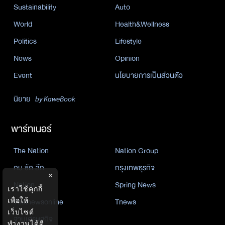
Sustainability
Auto
World
Health&Wellness
Politics
Lifestyle
News
Opinion
Event
นโยบายการเป็นส่วนตัว
นิยาย
by KaweBook
พาร์ทเนอร์
The Nation
Nation Group
คม ชัด ลึก
กรุงเทพธุรกิจ
×
Nation
Spring News
เราใช้คุกกี้
Thainewsonline
Tnews
เพื่อให้
เว็บไซต์
ฐานเศรษฐกิจ
ทำงานได้ดี