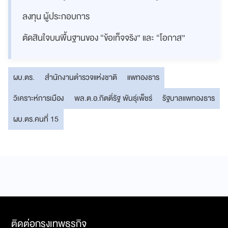
ลงทุน ผู้ประกอบการ
ตัดสินใจบนพื้นฐานของ “ข้อเท็จจริง” และ “โอกาส”
ผบ.ตร.
สำนักงานตำรวจแห่งชาติ
แพทองธาร
วิเคราะห์การเมือง
พล.ต.อ.กิตติ์รัฐ พันธุ์เพ็ชร์
รัฐบาลแพทองธาร
ผบ.ตร.คนที่ 15
ติดต่อกรุงเทพธุรกิจ