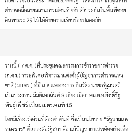
กับตำรวจเป็นระยะ “พล.ต.อ.กิตติ์รัฐ” ได้สั่งการกำกับดูแลให้
ตำรวจคลี่คลายสถานการณ์คนร้ายจับตัวประกันในพื้นที่ซอย
อินทามระ 29 ให้ได้ด้วยความเรียบร้อยปลอดภัย
วานนี้ ( 7 ต.ค. )ที่ประชุมคณะกรรมการข้าราชการตำรวจ
(
ก.ตร.
) วาระพิเศษพิจารณาแต่งตั้งผู้บัญชาการตำรวจแห่ง
ชาติ (ผบ.ตร.) ที่มี น.ส.แพทองธาร ชินวัตร นายกรัฐมนตรี
เป็นประธาน มีมติเอกฉันท์ 8 เสียง เลือก พล.ต.อ.
กิตติ์รัฐ
พันธุ์เพ็ชร์
เป็น
ผบ.ตร.คนที่ 15
โดยมีเรื่องเร่งด่วนที่ต้องทำทันที ซึ่งเป็นนโยบาย “
รัฐบาลแพ
ทองธาร
” ที่แถลงต่อรัฐสภา คือ แก้ปัญหายาเสพติดอย่างเด็ด