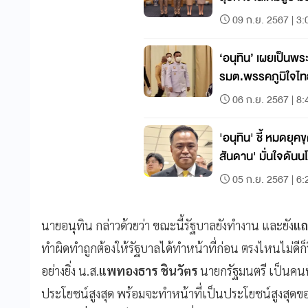
09 ก.ย. 2567 | 3:
‘อนุทิน’ เผยเป็นพ
รมต.พรรคภูมิใจไทย
06 ก.ย. 2567 | 8:
'อนุทิน' ชี้ หมดยุ
สันดาน' มั่นใจดัน
05 ก.ย. 2567 | 6:
นายอนุทิน กล่าวด้วยว่า ขณะนี้รัฐบาลยังทำงาน และยัง
แถ
ทำผิดทำถูกต้องให้รัฐบาลได้ทำหน้าที่ก่อน ตรงไหนไม่ดีก็
อย่างยิ่ง น.ส.
แพทองธาร ชินวัตร
นายกรัฐมนตรี เป็นคนฟ
ประโยชน์สูงสุด พร้อมจะทำหน้าที่เป็นประโยชน์สูงสุดของ