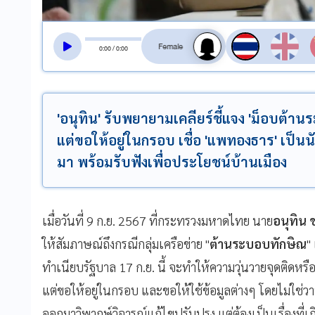
สลับเสียงอ่าน
0
:
00
/
0
:
00
'อนุทิน' รับพยายามเคลียร์ชี้แจง 'ม็อบต้าน
แต่ขอให้อยู่ในกรอบ เชื่อ 'แพทองธาร' เป็นนั
มา พร้อมรับฟังเพื่อประโยชน์บ้านเมือง
เมื่อวันที่ 9 ก.ย. 2567 ที่กระทรวงมหาดไทย นาย
อนุทิน 
ให้สัมภาษณ์ถึงกรณีกลุ่มเครือข่าย "
ต้านระบอบทักษิณ
"
ทำเนียบรัฐบาล 17 ก.ย. นี้ จะทำให้ความวุ่นวายจุดติดหรือไ
แต่ขอให้อยู่ในกรอบ และขอให้ใช้ข้อมูลต่างๆ โดยไม่ใช่ว
ออกมาวิพากษ์วิจารณ์แก้ไขปรับปรุง แต่ต้องเป็นเรื่องที่เ