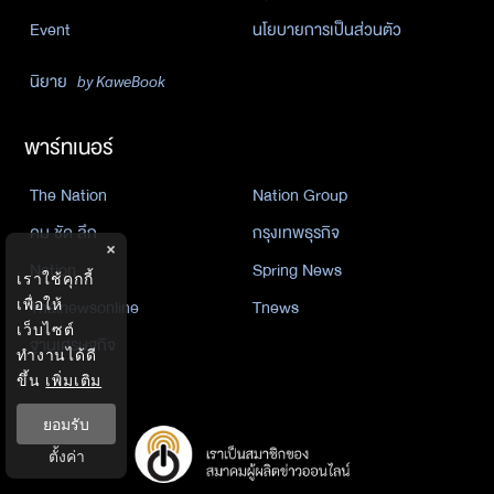
Event
นโยบายการเป็นส่วนตัว
นิยาย
by KaweBook
พาร์ทเนอร์
The Nation
Nation Group
คม ชัด ลึก
กรุงเทพธุรกิจ
×
Nation
Spring News
เราใช้คุกกี้
Thainewsonline
Tnews
เพื่อให้
เว็บไซต์
ฐานเศรษฐกิจ
ทำงานได้ดี
ขึ้น
เพิ่มเติม
ยอมรับ
ตั้งค่า