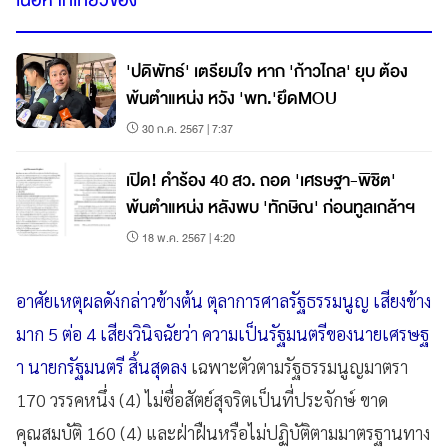
'ปดิพัทธ์' เตรียมใจ หาก 'ก้าวไกล' ยุบ ต้อง
พ้นตำแหน่ง หวัง 'พท.'ยึดMOU
30 ก.ค. 2567 | 7:37
เปิด! คำร้อง 40 สว. ถอด 'เศรษฐา-พิชิต'
พ้นตำแหน่ง หลังพบ 'ทักษิณ' ก่อนทูลเกล้าฯ
18 พ.ค. 2567 | 4:20
อาศัยเหตุผลดังกล่าวข้างต้น ตุลาการศาลรัฐธรรมนูญ เสียงข้าง
มาก 5 ต่อ 4 เสียงวินิจฉัยว่า ความเป็นรัฐมนตรีของนายเศรษฐ
า นายกรัฐมนตรี สิ้นสุดลง
เฉพาะตัวตามรัฐธรรมนูญมาตรา
170 วรรคหนึ่ง (4) ไม่ซื่อสัตย์สุจริตเป็นที่ประจักษ์ ขาด
คุณสมบัติ 160 (4) และฝ่าฝืนหรือไม่ปฏิบัติตามมาตรฐานทาง