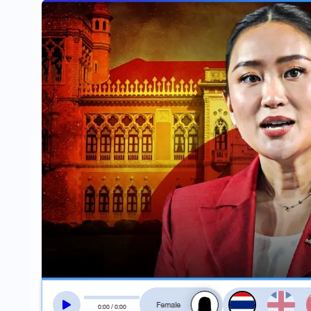
สลับเสียงอ่าน
0
:
00
/
0
:
00