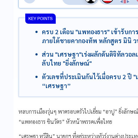
KEY POINTS
ครบ 2 เดือน "แพทองธาร" เข้ารับการ
ภายใต้ชายคากองทัพ หลักสูตร มินิ ว
ส่วน "เศรษฐา"เร่งผลักดันดิจิทัลวอลเ
ลับไทย "ยิ่งลักษณ์"
ตัวเลขที่ประเมินกันไว้เมื่อครบ 2 ป
“เศรษฐา”
หลบการเมืองวุ่นๆ พาครอบครัวไปเยี่ยม “อาปู” ยิ่งลักษ
“แพทองธาร ชินวัตร” หัวหน้าพรรคเพื่อไทย
“เศรษฐา ทวีสิน” นายกฯ ที่อยู่ระหว่างทัวร์งานต่างประเท