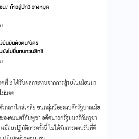
น.' ก้าวสู่ปีที่3 วางหมุด
01
ม่ยืนยันตัวตน'บัตร
นยังไม่ยื่นทบทวนสิทธิ
51
คที่ 3 ได้รับผลกระทบจากการสู้รบในเมียนมา
ไม่มอด
ัวกลางไกล่เกลี่ย ชนกลุ่มน้อยสงบศึกรัฐบาลเมีย
องคมนตรีกัมพูชา อดีตนายกรัฐมนตรีกัมพูชา
มือนปฏิบัติการครั้งนี้ ไม่ได้รับการตอบรับที่ดี
มา ปฏิเสธคำขอฮุนเซน