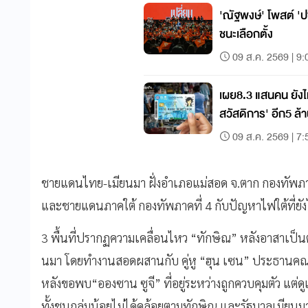
'ณัฐพงษ์' โพสต์ 'ปช
ชนะเลือกตั้ง
09 ส.ค. 2569 | 9:
เผย8.3 แสนคน ยังไ
สวัสดิการ' อีก5 ล้า
09 ส.ค. 2569 | 7:
ชายแดนไทย-เมียนมา ฝั่งอำเภอแม่สอด จ.ตาก กองทัพภา
และชายแดนภาคใต้ กองทัพภาคที่ 4 กับปัญหาไฟใต้ที่ยัง
3 พื้นที่ปรากฏความเคลื่อนไหว “ทักษิณ” หลังอาสาเป็นต
นมา โดยทำงานสอดผสานกับ คู่หู “ฮุน เซน” ประธานคณะ
หลังขอพบ“อองซาน ซูจี” ที่อยู่ระหว่างถูกควบคุมตัว แต่ดูเห
ทั้งชนกลุ่มน้อยไม่ได้คล้อยตามทักษิณ และรัฐบาลเมียน