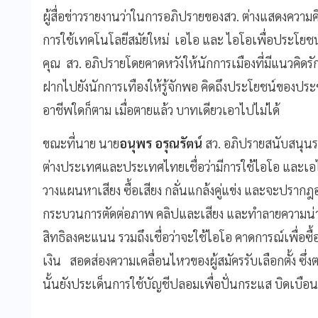
ผู้สื่อข่าวรายงานว่าในการอภิปรายของสว. ต่างแสดงความค
การใช้เทคโนโลยีสมัยใหม่ เอไอ และ ไอโอเพื่อประโยชน์ใ
คุณ สว. อภิปรายโดยคาดหวังให้นักการเมืองที่มีแนวคิดรั
ฝากไปยังนักการเทืองให้รู้จักพอ คิดถึงประโยชน์ของปร
อาชีพใดก็ตาม เมื่อตายแล้ว บาทเดียวเอาไปไม่ได้
ขณะที่นาย นาย
อนุพร อรุณรัตน์
สว. อภิปรายสนับสนุนรา
ต่างประเทศและประเทศไทยเชื่อว่ามีการใช้ไอโอ และเอไอใ
วางแผนหาเสียง ซื้อเสียง กลั่นแกล้งคู่แข่ง และจะปรากฎอ
กระบวนการตัดต่อภาพ คลิปและเสียง และทำลายความน่าเชื่อถื
สิทธิลงคะแนน รวมถึงเชื่อว่าจะใช้ไอโอ คาดการณ์เพื่อซื้
เงิน สอดส่องความเคลื่อนไหวของผู้สมัครรับเลือกตั้ง ซึ่
นั้นยังประเด็นการใช้บัญชีปลอมเพื่อปั่นกระแส บิดเบือ