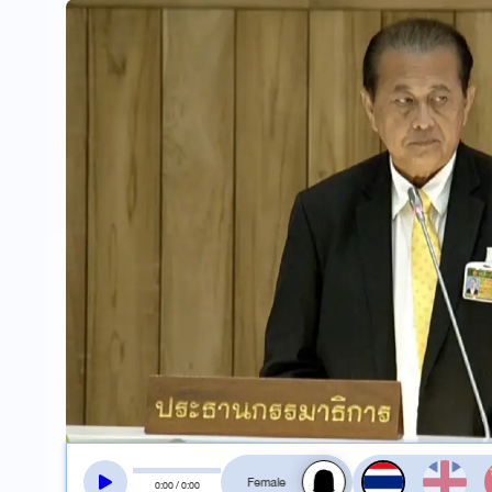
สลับเสียงอ่าน
0
:
00
/
0
:
00