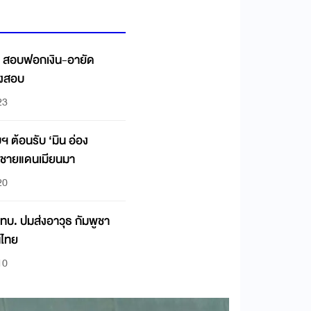
ป.ง. สอบฟอกเงิน-อายัด
กงสอบ
23
บฯ ต้อนรับ ‘มิน อ่อง
าชายแดนเมียนมา
20
 ทบ. ปมส่งอาวุธ กัมพูชา
นไทย
10