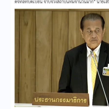
ดิจิทัลที่บิดเบือน จาบจ้วงสถาบันที่มีจำนวนมาก” นายเสรี