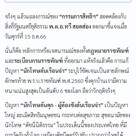
จริงๆ แล้วแถลงการณ์ของ
“กรรมการสิทธิฯ”
สอดคล้องกับ
สิ่งที่รัฐมนตรียุติธรรม
พ.ต.อ.ทวี สอดส่อง
ออกมาชี้แจงเมื่อ
วันศุกร์ที่ 15 ธ.ค.66
นั่นก็คือ หลักการหรือเจตนารมณ์ของทั้ง
กฎหมายราชทัณฑ์
และ
ระเบียบกรมราชทัณฑ์
ที่ออกมา แท้จริงแล้วคือ การแก้
ปัญหา
“นักโทษล้นเรือนจำ”
ระบุไว้ชัดเจนเป็นลายลักษณ์
อักษรท้าย พ.ร.บ.ราชทัณฑ์ พ.ศ.2560 ซึ่งคุกบ้านเรามีความ
หนาแน่นสูงสุดเป็นอันดับ 6 ของโลก ถือว่าวิกฤติจริงๆ
ปัญหา
“นักโทษล้นคุก - ผู้ต้องขังล้นเรือนจำ”
เป็นปัญหา
ใหญ่ ละเมิดสิทธิมนุษยชน กระทบต่อสุขภาวะ สุขอนามัยของ
นักโทษ “ดัชนีนิติธรรม” ในประเด็นนี้ของประเทศไทย ที่มี
การวัดกันทั่วโลก เหมือนดัชนีคอร์รัปชัน ปรากฏว่าไทยได้