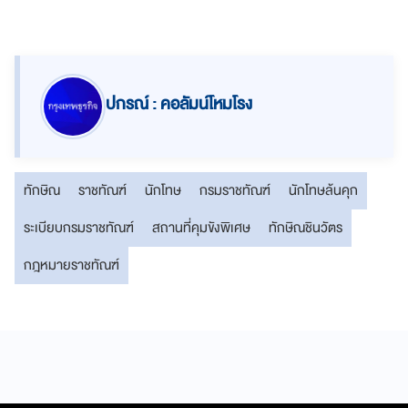
ปกรณ์ : คอลัมน์โหมโรง
ทักษิณ
ราชทัณฑ์
นักโทษ
กรมราชทัณฑ์
นักโทษล้นคุก
ระเบียบกรมราชทัณฑ์
สถานที่คุมขังพิเศษ
ทักษิณชินวัตร
กฎหมายราชทัณฑ์