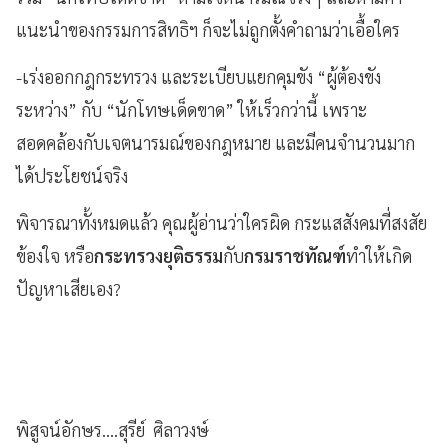
แนะนำของกรรมการสิทธิฯ ก็จะไม่ถูกตั้งคำถามว่าเอื้อใคร
-เร่งออกกฎกระทรวง และระเบียบแยกคุมขัง “ผู้ต้องขัง
ระหว่าง” กับ “นักโทษเด็ดขาด” ให้เร็วกว่านี้ เพราะ
สอดคล้องกับเจตนารมณ์ของกฎหมาย และมีคนจำนวนมาก
ได้ประโยชน์จริง
พิจารณาทั้งหมดแล้ว คุณผู้อ่านว่าใครผิด กระแสสังคมที่สงสัย
ข้องใจ หรือ
กระทรวงยุติธรรม
กับ
กรมราชทัณฑ์
ทำให้เกิด
ปัญหาเสียเอง?
พิสูจน์อักษร....สุรีย์ ศิลาวงษ์