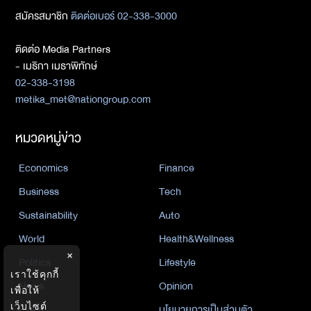
สมัครสมาชิก
ติดต่อเบอร์ 02-338-3000
ติดต่อ Media Partners
- เมธิกา เมธาพิทักษ์
02-338-3198
metika_met@nationgroup.com
หมวดหมู่ข่าว
Economics
Finance
Business
Tech
Sustainability
Auto
World
Health&Wellness
×
Politics
Lifestyle
เราใช้คุกกี้
News
Opinion
เพื่อให้
เว็บไซต์
Event
นโยบายการเป็นส่วนตัว