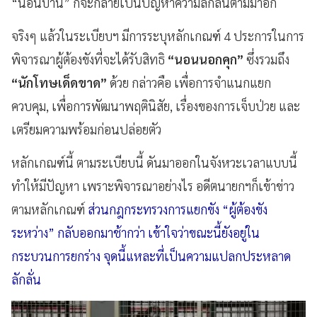
“นอนบ้าน” ก็จะกลายเป็นปัญหาความลักลั่นตามมาอีก
จริงๆ แล้วในระเบียบฯ มีการระบุหลักเกณฑ์ 4 ประการในการ
พิจารณาผู้ต้องขังที่จะได้รับสิทธิ
“นอนนอกคุก”
ซึ่งรวมถึง
“นักโทษเด็ดขาด”
ด้วย กล่าวคือ เพื่อการจำแนกแยก
ควบคุม, เพื่อการพัฒนาพฤตินิสัย, เรื่องของการเจ็บป่วย และ
เตรียมความพร้อมก่อนปล่อยตัว
หลักเกณฑ์นี้ ตามระเบียบนี้ ดันมาออกในจังหวะเวลาแบบนี้
ทำให้มีปัญหา เพราะพิจารณาอย่างไร อดีตนายกฯก็เข้าข่าว
ตามหลักเกณฑ์
ส่วนกฎกระทรวงการแยกขัง “ผู้ต้องขัง
ระหว่าง” กลับออกมาช้ากว่า เข้าใจว่าขณะนี้ยังอยู่ใน
กระบวนการยกร่าง จุดนี้แหละที่เป็นความแปลกประหลาด
ลักลั่น