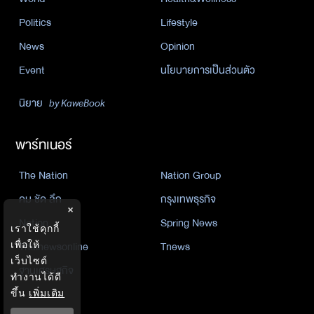
Politics
Lifestyle
News
Opinion
Event
นโยบายการเป็นส่วนตัว
นิยาย
by KaweBook
พาร์ทเนอร์
The Nation
Nation Group
คม ชัด ลึก
กรุงเทพธุรกิจ
×
Nation
Spring News
เราใช้คุกกี้
เพื่อให้
Thainewsonline
Tnews
เว็บไซต์
ฐานเศรษฐกิจ
ทำงานได้ดี
ขึ้น
เพิ่มเติม