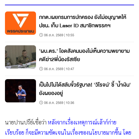
กกต.เผยกรมการปกครอง ยังไม่อนุญาตให้
ปชน. เก็บ Laser ID สมาชิกพรรคฯ
06 ส.ค. 2569 | 10:55
'ผบ.ตร.' โอดสังคมมองไม่เห็นความพยายาม
คดีฆ่า2พี่น้องรัสเซีย
06 ส.ค. 2569 | 10:47
เป็นไปไม่ได้สลับขั้วรัฐบาล! 'วิโรจน์' ชี้ 'น้ำเงิน'
ยังผยองอยู่
06 ส.ค. 2569 | 10:36
นายปานปรีย์เชื่อว่า
หลังจากเรื่องเหตุการณ์เล้าก์ก่าย
เรียบร้อย ก็จะมีความชัดเจนในเรื่องของนโยบายมากขึ้น โดย