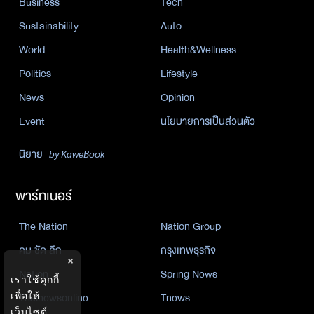
Business
Tech
Sustainability
Auto
World
Health&Wellness
Politics
Lifestyle
News
Opinion
Event
นโยบายการเป็นส่วนตัว
นิยาย
by KaweBook
พาร์ทเนอร์
The Nation
Nation Group
คม ชัด ลึก
กรุงเทพธุรกิจ
×
Nation
Spring News
เราใช้คุกกี้
Thainewsonline
Tnews
เพื่อให้
เว็บไซต์