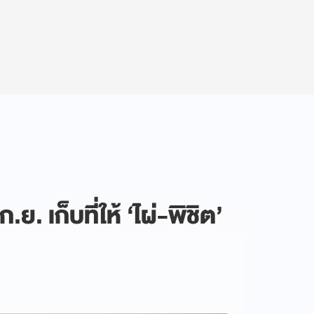
. เก็บที่ให้ ‘ไผ่-พิชิต’