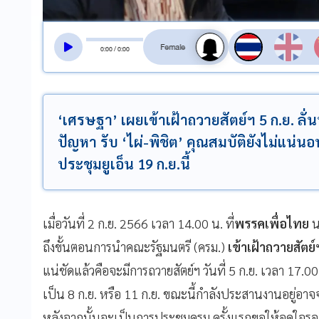
สลับเสียงอ่าน
0
:
00
/
0
:
00
‘เศรษฐา’ เผยเข้าเฝ้าถวายสัตย์ฯ 5 ก.ย. ลั่
ปัญหา รับ ‘ไผ่-พิชิต’ คุณสมบัติยังไม่แน่นอน
ประชุมยูเอ็น 19 ก.ย.นี้
เมื่อวันที่ 2 ก.ย. 2566 เวลา 14.00 น. ที่
พรรคเพื่อไทย
น
ถึงขั้นตอนการนำคณะรัฐมนตรี (ครม.)
เข้าเฝ้าถวายสัตย์
แน่ชัดแล้วคือจะมีการถวายสัตย์ฯ วันที่ 5 ก.ย. เวลา 17
เป็น 8 ก.ย. หรือ 11 ก.ย. ขณะนี้กำลังประสานงานอยู่อาจจะ
หลังจากนั้นจะเป็นการประชุมครม.ครั้งแรกขอให้อดใจรออ