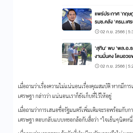
แพร่ประกาศ 'กฤษฎา'
รมช.คลัง 'ครม.เศร
02 ก.ย. 2566 | 5:
'สุทิน' พบ 'พล.อ.
งานมั่นคง โดนอวยพ
02 ก.ย. 2566 | 5:
เมื่อถามว่าเรื่องความไม่แน่นอนเรื่องคุณสมบัติ หากมีการเส
เศรษฐา กล่าวว่า แน่นอนเราก็ยังเก็บที่ไว้ให้อยู่
เมื่อถามว่าการเสนอชื่อรัฐมนตรีเพิ่มเติมจะรอพร้อมกับ
เศรษฐา ตอบกลับแบบหยอกล้อกับสื่อว่า “ใจเย็นๆนิดหนึ่