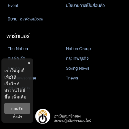
Event
นโยบายการเป็นส่วนตัว
นิยาย
by KaweBook
พาร์ทเนอร์
The Nation
Nation Group
คม ชัด ลึก
กรุงเทพธุรกิจ
×
Nation
Spring News
เราใช้คุกกี้
เพื่อให้
Thainewsonline
Tnews
เว็บไซต์
ฐานเศรษฐกิจ
ทำงานได้ดี
ขึ้น
เพิ่มเติม
ยอมรับ
ตั้งค่า