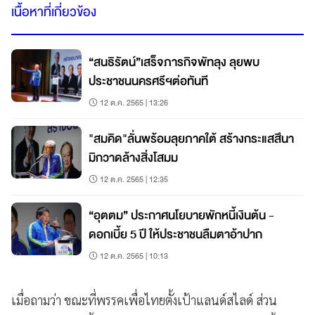
เนื้อหาที่เกี่ยวข้อง
“สนธิรัตน์”เสร็จภารกิจพัทลุง ลุยพบ
ประชาชนนครศรีฯต่อทันที
12 ต.ค. 2565 | 13:26
"สมคิด"ลั่นพร้อมลุยภาคใต้ สร้างกระแสสึนา
มิกวาดล้างสิ่งโสมม
12 ต.ค. 2565 | 12:35
“อุตตม” ประกาศนโยบายพักหนี้เงินต้น -
ดอกเบี้ย 5 ปี ให้ประชาชนลืมตาอ้าปาก
12 ต.ค. 2565 | 10:13
เมื่อถามว่า ขณะที่พรรคเพื่อไทยตั้งเป้าแลนด์สไลด์ ส่วน