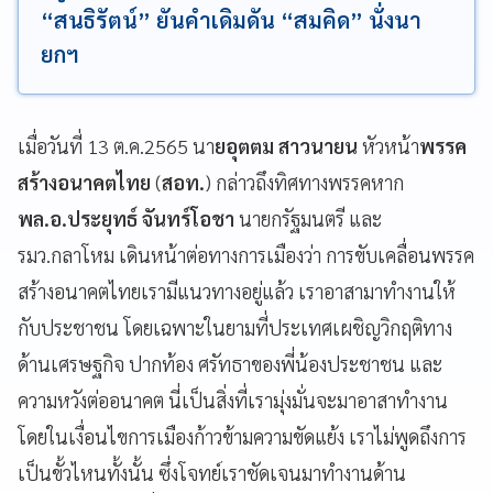
“สนธิรัตน์” ยันคำเดิมดัน “สมคิด” นั่งนา
ยกฯ
เมื่อวันที่ 13 ต.ค.2565 นา
ยอุตตม สาวนายน
หัวหน้า
พรรค
สร้างอนาคตไทย
(
สอท.
) กล่าวถึงทิศทางพรรคหาก
พล.อ.ประยุทธ์ จันทร์โอชา
นายกรัฐมนตรี และ
รมว.กลาโหม เดินหน้าต่อทางการเมืองว่า การขับเคลื่อนพรรค
สร้างอนาคตไทยเรามีแนวทางอยู่แล้ว เราอาสามาทำงานให้
กับประชาชน โดยเฉพาะในยามที่ประเทศเผชิญวิกฤติทาง
ด้านเศรษฐกิจ ปากท้อง ศรัทธาของพี่น้องประชาชน และ
ความหวังต่ออนาคต นี่เป็นสิ่งที่เรามุ่งมั่นจะมาอาสาทำงาน
โดยในเงื่อนไขการเมืองก้าวข้ามความขัดแย้ง เราไม่พูดถึงการ
เป็นขั้วไหนทั้งนั้น ซึ่งโจทย์เราชัดเจนมาทำงานด้าน