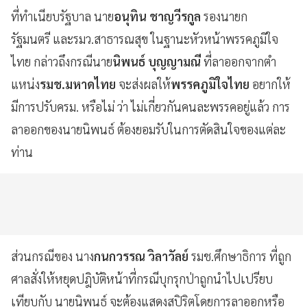
ที่ทำเนียบรัฐบาล นาย
อนุทิน ชาญวีรกูล
รองนายก
รัฐมนตรี และรมว.สาธารณสุข ในฐานะหัวหน้าพรรคภูมิใจ
ไทย กล่าวถึงกรณีนาย
นิพนธ์ บุญญามณี
ที่ลาออกจากตำ
แหน่ง
รมช.มหาดไทย
จะส่งผลให้
พรรคภูมิใจไทย
อยากให้
มีการปรับครม. หรือไม่ ว่า ไม่เกี่ยวกันคนละพรรคอยู่แล้ว การ
ลาออกของนายนิพนธ์ ต้องยอมรับในการตัดสินใจของแต่ละ
ท่าน
ส่วนกรณีของ นาง
กนกวรรณ วิลาวัลย์
รมช.ศึกษาธิการ ที่ถูก
ศาลสั่งให้หยุดปฎิบัติหน้าที่กรณีบุกรุกป่าถูกนำไปเปรียบ
เทียบกับ นายนิพนธ์ จะต้องแสดงสปิริตโดยการลาออกหรือ