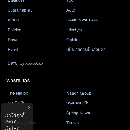
Business
Tech
Sustainability
Auto
World
Health&Wellness
Politics
Lifestyle
News
Opinion
Event
นโยบายการเป็นส่วนตัว
นิยาย
by KaweBook
พาร์ทเนอร์
The Nation
Nation Group
คม ชัด ลึก
กรุงเทพธุรกิจ
×
Nation
Spring News
เราใช้คุกกี้
Thainewsonline
Tnews
เพื่อให้
เว็บไซต์