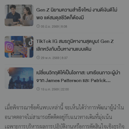
Gen Z นิยามความสำเร็จใหม่ งานดีเงินดีไม่
พอ แต่สมดุลชีวิตก็ต้องมี
05 มิ.ย. 2569 | 8:08
TikTok IG สมรภูมิหางานสุดบูม! Gen Z
เลิกหวังกับเว็บหางานแบบเดิม
29 พ.ค. 2569 | 8:37
เปลี่ยนวิกฤติให้เป็นโอกาส: บทเรียนภาวะผู้นำ
จาก James Patterson และ Patrick
Leddin
13 ม.ค. 2569 | 22:00
เมื่อพิจารณาข้อค้นพบเหล่านี้ จะเห็นได้ว่าการพัฒนาผู้นำใน
อนาคตอาจไม่สามารถยึดติดอยู่กับแนวทางเดิมที่มุ่งเน้น
เฉพาะการบริหารผลการปฏิบัติงานหรือการตัดสินใจเชิงธุรกิจ