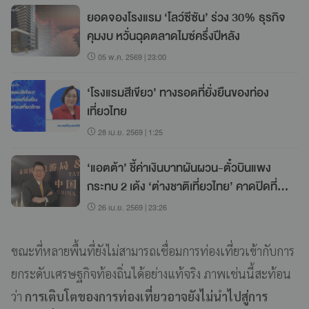
ยอดจองโรงแรม ‘โลว์ซีซัน’ ร่วง 30% ธุรกิจ
คุมงบ หวั่นฉุดตลาดไมซ์ครึ่งปีหลัง
05 พ.ค. 2569 | 23:00
‘โรงแรมสีเขียว’ ทางรอดที่ยั่งยืนของท่อง
เที่ยวไทย
28 เม.ย. 2569 | 1:25
‘แอตต้า’ ชี้ค่าเงินบาทผันผวน-ตั๋วบินแพง
กระทบ 2 เด้ง ‘ต่างชาติเที่ยวไทย’ คาดปิดที่
30-32 ล้านคนปี 69
26 เม.ย. 2569 | 23:26
ขณะที่หลายพื้นที่ยังไม่สามารถเชื่อมการท่องเที่ยวเข้ากับการ
ยกระดับเศรษฐกิจท้องถิ่นได้อย่างแท้จริง ภาพเช่นนี้สะท้อน
ว่า
การเติบโตของการท่องเที่ยวอาจยังไม่นำไปสู่การ