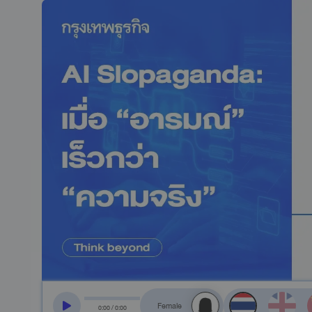
สลับเสียงอ่าน
0
:
00
/
0
:
00