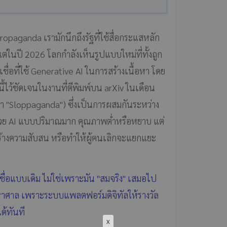
ropaganda เรามักนึกถึงรัฐที่ใช้สื่อกระแสหลัก
ต่ในปี 2026 โลกกำลังเห็นรูปแบบใหม่ที่ทั้งถูก
ื่อที่ใช้ Generative AI ในการสร้างเนื้อหา โดย
ไว้ชัดเจนในงานที่ตีพิมพ์บน arXiv ในเดือน
า "Sloppaganda") ซึ่งเป็นการผสมกันระหว่าง
งด้วย AI แบบปริมาณมาก คุณภาพต่ำหรือหยาบ แต่
ร้างความสับสน หรือทำให้ผู้คนเลิกจะแยกแยะ
ื่อแบบเดิม ไม่ใช่เพราะมัน "สมจริง" เสมอไป
หาศาล เพราะระบบแพลตฟอร์มดิจิทัลให้รางวัล
ด้ทันที