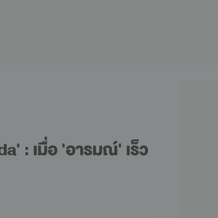
' : เมื่อ 'อารมณ์' เร็ว