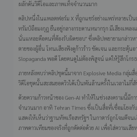
ผลักดันวิดีโอและภาพเท็จจำนวนมาก
คลิปหนึ่งในแพลตฟอร์ม X ที่ถูกแชร์อย่างแพร่หลายเป็น
ทรัมป์ถือมงกุฎ ยืนอยู่กลางกระดานหมากรุก มีเสียงเพลง
นั่นแหละคือคนที่ต้องรับผิดชอบ" ซึ่งคลิปพยายามกล่าวหาไ
ตายของผู้อื่น โทนเสียงฟังดูก้าวร้าว ชัดเจน และกระตุ้นอา
Slopaganda พอดี โดยคนดูไม่ต้องพิสูจน์ แค่ให้รู้สึกโกร
ภายหลังพบว่าคลิปชุดนี้มาจาก Explosive Media กลุ่มสื่อ
วิดีโอชุดนั้นสะสมยอดวิวได้เป็นพันล้านครั้งในเวลาไม่กี่ส
ด้วยความก้าวหน้าของ Gen-AI ทำให้ในช่วงสงครามนี้ม
จำนวนมาก อาทิ Tehran Times ซึ่งเป็นสื่อที่เชื่อมโยงกั
แสดงให้เห็นว่าฐานทัพเรือสหรัฐฯ ในกาตาร์ถูกโจมตีจนเ
ภาพดาวเทียมของจริงที่ถูกตัดต่อด้วย AI เพื่อใส่ความเสีย