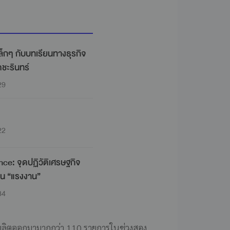
เล็กๆ กับบทเรียนทางธุรกิจ
ดชะรินทร์
29
22
nce: จุดปฏิวัติเศรษฐกิจ
ป็น “แรงงาน”
34
านผลิตออกมามากกว่า 110 รายการในช่วงสอง