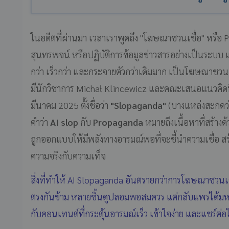
ในอดีตที่ผ่านมา เวลาเราพูดถึง "โฆษณาชวนเชื่อ" หรือ P
สุนทรพจน์ หรือปฏิบัติการข้อมูลข่าวสารอย่างเป็นระบบ แ
กว่า เร็วกว่า และกระจายตัวกว่าเดิมมาก เป็นโฆษณาชวนเช
มีนักวิชาการ Michał Klincewicz และคณะเสนอแนวคิดนี้
มีนาคม 2025 ตั้งชื่อว่า
"Slopaganda"
(บางแหล่งสะกดว่
คำว่า
AI slop
กับ
Propaganda
หมายถึงเนื้อหาที่สร้า
ถูกออกแบบให้มีพลังทางอารมณ์พอที่จะชี้นำความเชื่อ ส
ความจริงกับความเท็จ
สิ่งที่ทำให้ AI Slopaganda อันตรายกว่าการโฆษณาชวนเช
ตรงกันข้าม หลายชิ้นดูปลอมพอสมควร แต่กลับแพร่ได้ม
กับคอนเทนต์ที่กระตุ้นอารมณ์เร็ว เข้าใจง่าย และแชร์ต่อไ