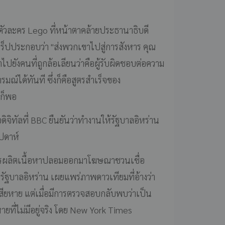
ตัวละคร Lego ที่หน้าตาคล้ายประธานาธิบดี
แร็ปประกอบว่า "ส่งพวกเขาไปสู่การสังหาร คุณ
ปยังคนที่ถูกล้อเลียนว่าคือผู้รับผิดชอบต่อความ
รมณ์ได้ทันที ซึ่งก็คือสูตรสำเร็จของ
ธก็พอ
ดิจิทัลที่ BBC ยืนยันว่าทำงานให้รัฐบาลอิหร่าน
ัปดาห์
ีการผลิตเนื้อหาปลอมออกมาโฆษณาชวนเชื่อ
บรัฐบาลอิหร่าน เผยแพร่ภาพดาวเทียมที่อ้างว่า
สียหาย แต่เมื่อมีการตรวจสอบกลับพบว่าเป็น
หายที่ไม่มีอยู่จริง โดย New York Times