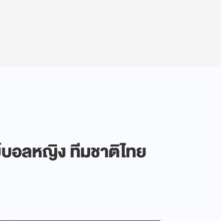
ย์บอลหญิง ทีมชาติไทย