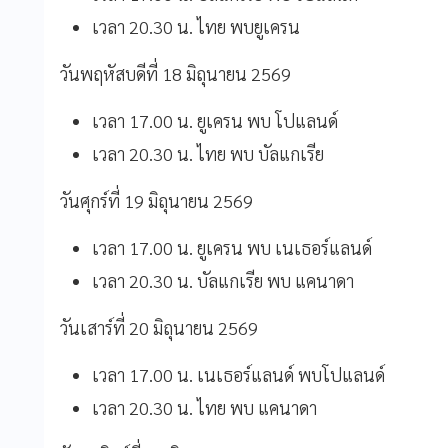
เวลา 20.30 น. ไทย พบยูเครน
วันพฤหัสบดีที่ 18 มิถุนายน 2569
เวลา 17.00 น. ยูเครน พบ โปแลนด์
เวลา 20.30 น. ไทย พบ บัลแกเรีย
วันศุกร์ที่ 19 มิถุนายน 2569
เวลา 17.00 น. ยูเครน พบ เนเธอร์แลนด์
เวลา 20.30 น. บัลแกเรีย พบ แคนาดา
วันเสาร์ที่ 20 มิถุนายน 2569
เวลา 17.00 น. เนเธอร์แลนด์ พบโปแลนด์
เวลา 20.30 น. ไทย พบ แคนาดา