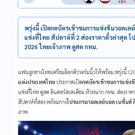
พรุ่งนี้ เปิดกดบัตรเข้าชมการแข่งขันวอลเ
แข่งที่ไทย สัปดาห์ที่ 2 ส่องราคาตั๋วล่าสุด
2026 ไทยเจ้าภาพ ดูสด กทม.
แฟนลูกยางไทยเตรียมล็อกคิววอร์มนิ้วให้พร้อม พรุ่งนี้
แห่งประเทศไทย
ประกาศเปิด
กดบัตรเข้าชมการแข่งข
แข่งที่ไทย ดูสด อินดอร์สเตเดียม หัวหมาก กทม. ส่องราค
สัปดาห์ที่สอง พร้อมกาง
โปรแกรมวอลเลย์บอล เนชั่นส์ 
ภาพ