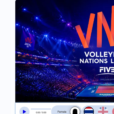
สลับเสียงอ่าน
0
:
00
/
0
:
00