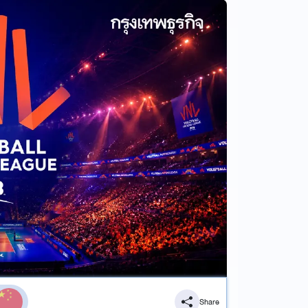
Share