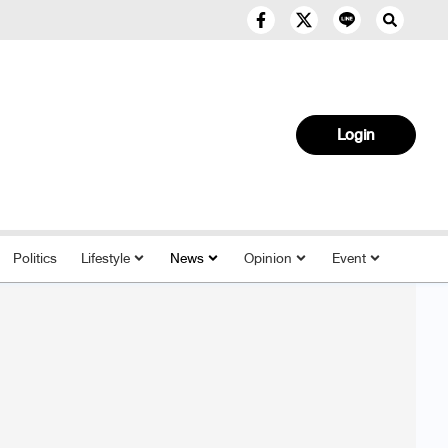
Login
Politics
Lifestyle
News
Opinion
Event