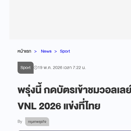
หน้าแรก
News
Sport
Sport
19 พ.ค. 2026 เวลา 7:22 น.
พรุ่งนี้ กดบัตรเข้าชมวอลเล
VNL 2026 แข่งที่ไทย
By
กรุงเทพธุรกิจ