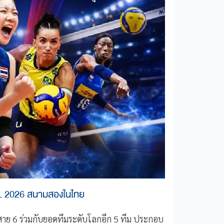
NL 2026 สนามสองในไทย
 สาย 6 ร่วมกับยอดทีมระดับโลกอีก 5 ทีม ประกอบ