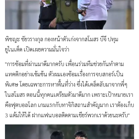
พิชญะ ชัยวรางกุล กองหน้าตัวเก่งจากสโมสร บีจี ปทุม
ยูไนเต็ด เปิดเผยความมั่นใจว่า
"การซ้อมที่ผ่านมาดีมากครับ เพื่อนร่วมทีมช่วยกันทำตาม
แทคติกอย่างเข้มข้น ตัวผมเองซ้อมเรื่องการจบสกอร์เป็น
พิเศษ โดยเฉพาะการหาพื้นที่ว่าง ซึ่งได้เคล็ดลับมาจากพี่ๆ
ในสโมสร ตอนนี้ทุกคนเตรียมตัวมาดีมาก เพราะเป้าหมายเรา
คือฟุตบอลโลก เกมแรกกับทาจิกิสถานสำคัญมาก เราต้องเก็บ
3 แต้มให้ได้ ฝากแฟนบอลติดตามเชียร์พวกเราด้วยนะครับ"