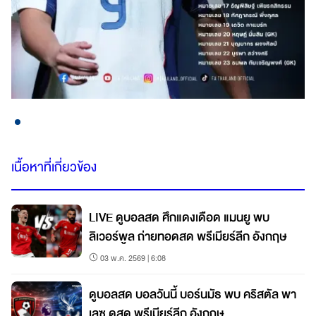
เนื้อหาที่เกี่ยวข้อง
LIVE ดูบอลสด ศึกแดงเดือด แมนยู พบ
ลิเวอร์พูล ถ่ายทอดสด พรีเมียร์ลีก อังกฤษ
03 พ.ค. 2569 | 6:08
ดูบอลสด บอลวันนี้ บอร์นมัธ พบ คริสตัล พา
เลซ ดูสด พรีเมียร์ลีก อังกฤษ