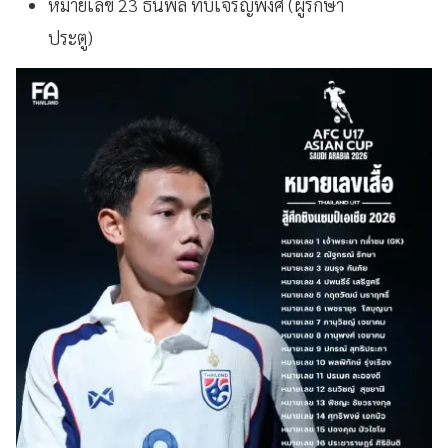
หมายเลข 23 ธนพล ทับเจริญพงศ์ (ผู้รักษา
ประตู)