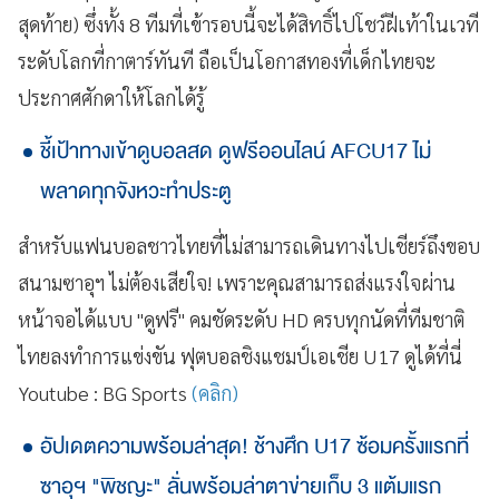
สุดท้าย) ซึ่งทั้ง 8 ทีมที่เข้ารอบนี้จะได้สิทธิ์ไปโชว์ฝีเท้าในเวที
ระดับโลกที่กาตาร์ทันที ถือเป็นโอกาสทองที่เด็กไทยจะ
ประกาศศักดาให้โลกได้รู้
ชี้เป้าทางเข้าดูบอลสด ดูฟรีออนไลน์ AFCU17 ไม่
พลาดทุกจังหวะทำประตู
สำหรับแฟนบอลชาวไทยที่ไม่สามารถเดินทางไปเชียร์ถึงขอบ
สนามซาอุฯ ไม่ต้องเสียใจ! เพราะคุณสามารถส่งแรงใจผ่าน
หน้าจอได้แบบ "ดูฟรี" คมชัดระดับ HD ครบทุกนัดที่ทีมชาติ
ไทยลงทำการแข่งขัน ฟุตบอลชิงแชมป์เอเชีย U17 ดูได้ที่นี่
Youtube : BG Sports
(คลิก)
อัปเดตความพร้อมล่าสุด! ช้างศึก U17 ซ้อมครั้งแรกที่
ซาอุฯ "พิชญะ" ลั่นพร้อมล่าตาข่ายเก็บ 3 แต้มแรก