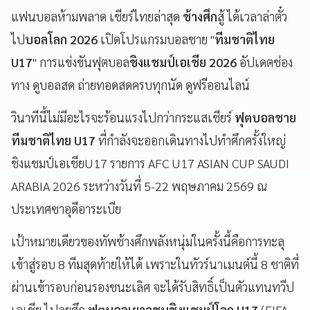
แฟนบอลห้ามพลาด เชียร์ไทยล่าสุด
ช้างศึก
สู้ ได้เวลาล่าตั๋ว
ไป
บอลโลก 2026
เปิดโปรแกรมบอลชาย "
ทีมชาติไทย
U17
" การแข่งขันฟุตบอล
ชิงแชมป์เอเชีย 2026
อัปเดตช่อง
ทาง ดูบอลสด ถ่ายทอดสดครบทุกนัด ดูฟรีออนไลน์
วินาทีนี้ไม่มีอะไรจะร้อนแรงไปกว่ากระแสเชียร์
ฟุตบอลชาย
ทีมชาติไทย U17
ที่กำลังจะออกเดินทางไปทำศึกครั้งใหญ่
ชิงแชมป์เอเชียU17 รายการ AFC U17 ASIAN CUP SAUDI
ARABIA 2026 ระหว่างวันที่ 5-22 พฤษภาคม 2569 ณ
ประเทศซาอุดีอาระเบีย
เป้าหมายเดียวของทัพช้างศึกพลังหนุ่มในครั้งนี้คือการทะลุ
เข้าสู่รอบ 8 ทีมสุดท้ายให้ได้ เพราะในทัวร์นาเมนต์นี้ 8 ชาติที่
ผ่านเข้ารอบก่อนรองชนะเลิศ จะได้รับสิทธิ์เป็นตัวแทนทวีป
เอเชีย ไปลุยศึก
ฟุตบอลเยาวชนชิงแชมป์โลก U17
(FIFA