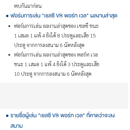
พบกันมาก่อน
ฟอร์มการเล่น "เชลซี VS พอร์ท เวล" ผลงานล่าสุด
ฟอร์มการเล่น ผลงานล่าสุดของ เชลซี ชนะ
1 เสมอ 1 แพ้ 4 ยิงได้ 8 ประตูและเสีย 15
ประตู จากการลงสนาม 6 นัดหลังสุด
ฟอร์มการเล่น ผลงานล่าสุดของ พอร์ท เวล
ชนะ 1 เสมอ 1 แพ้ 4 ยิงได้ 3 ประตูและเสีย
10 ประตู จากการลงสนาม 6 นัดหลังสุด
รายชื่อผู้เล่น "เชลซี VS พอร์ท เวล" ที่คาดว่าจะลง
สนาม