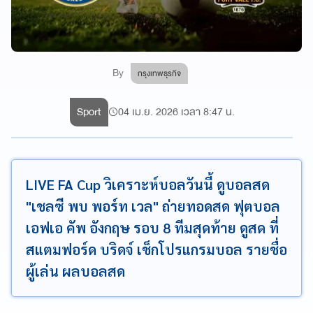
By
กรุงเทพธุรกิจ
Sport
04 เม.ย. 2026 เวลา 8:47 น.
LIVE FA Cup วิเคราะห์บอลวันนี้ ดูบอลสด
"เชลซี พบ พอร์ท เวล" ถ่ายทอดสด ฟุตบอล
เอฟเอ คัพ อังกฤษ รอบ 8 ทีมสุดท้าย ดูสด ที่
สแตมฟอร์ด บริดจ์ เช็กโปรแกรมบอล รายชื่อ
ผู้เล่น ผลบอลสด