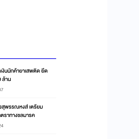
งินนักค้ายาเสพติด ยึด
 ล้าน
37
ั่งสุพรรณหงส์ เตรียม
าตราทางชลมารค
24