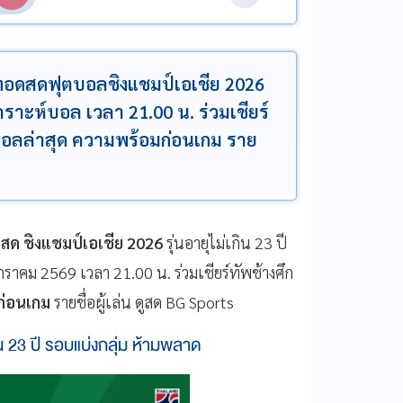
ยทอดสดฟุตบอลชิงแชมป์เอเชีย 2026
วิเคราะห์บอล เวลา 21.00 น. ร่วมเชียร์
ลบอลล่าสุด ความพร้อมก่อนเกม ราย
ลสด ชิงแชมป์เอเชีย 2026
รุ่นอายุไม่เกิน 23 ปี
มกราคม 2569 เวลา 21.00 น. ร่วมเชียร์ทัพช้างศึก
ก่อนเกม
รายชื่อผู้เล่น ดูสด BG Sports
น 23 ปี รอบแบ่งกลุ่ม ห้ามพลาด