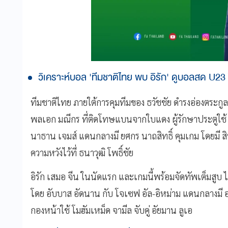
วิเคราะห์บอล 'ทีมชาติไทย พบ อิรัก' ดูบอลสด U23 
ทีมชาติไทย ภายใต้การคุมทีมของ ธวัชชัย ดำรงอ่องตระกูล
พลเอก มณีกร ที่ติดโทษแบนจากใบแดง ผู้รักษาประตูใช้ ชมพ
นาธาน เจมส์ แดนกลางมี ยศกร นาถสิทธิ์ คุมเกม โดยมี ส
ความหวังไว้ที่ ธนาวุฒิ โพธิ์ชัย
อิรัก เสมอ จีน ในนัดแรก และเกมนี้พร้อมจัดทัพเต็มส
โดย อับบาส อัดนาน กับ โจเซฟ อัล-อิหม่าม แดนกลางมี อา
กองหน้าใช้ โมฮัมเหม็ด จามีล จับคู่ อัยมาน ลูเอ