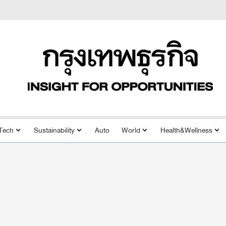
Tech
Sustainability
Auto
World
Health&Wellness