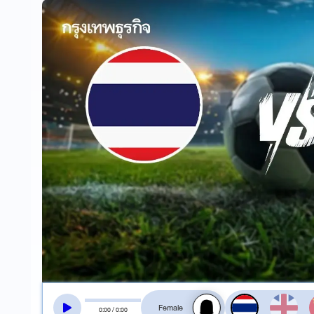
สลับเสียงอ่าน
0
:
00
/
0
:
00