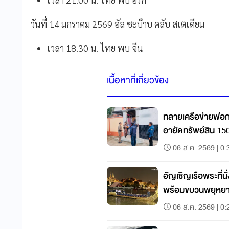
วันที่ 14 มกราคม 2569 อัล ชะบ๊าบ คลับ สเตเดียม
เวลา 18.30 น. ไทย พบ จีน
เนื้อหาที่เกี่ยวข้อง
ทลายเครือข่ายฟอกเ
อายัดทรัพย์สิน 150
06 ส.ค. 2569 | 0:
อัญเชิญเรือพระที่น
พร้อมขบวนพยุหย
06 ส.ค. 2569 | 0: