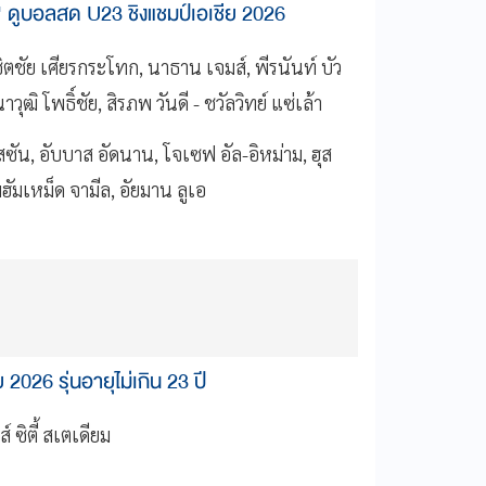
รัก' ดูบอลสด U23 ชิงแชมป์เอเชีย 2026
ชิตชัย เศียรกระโทก, นาธาน เจมส์, พีรนันท์ บัว
ฒิ โพธิ์ชัย, สิรภพ วันดี - ชวัลวิทย์ แซ่เล้า
ฮัสซัน, อับบาส อัดนาน, โจเซฟ อัล-อิหม่าม, ฮุส
มฮัมเหม็ด จามีล, อัยมาน ลูเอ
026 รุ่นอายุไม่เกิน 23 ปี
 ซิตี้ สเตเดียม