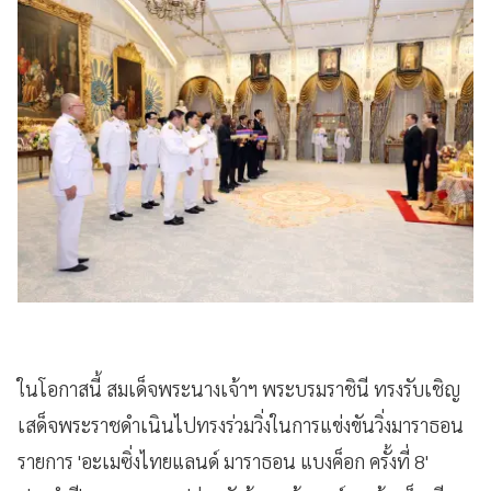
ในโอกาสนี้ สมเด็จพระนางเจ้าฯ พระบรมราชินี ทรงรับเชิญ
เสด็จพระราชดำเนินไปทรงร่วมวิ่งในการแข่งขันวิ่งมาราธอน
รายการ 'อะเมซิ่งไทยแลนด์ มาราธอน แบงค็อก ครั้งที่ 8'