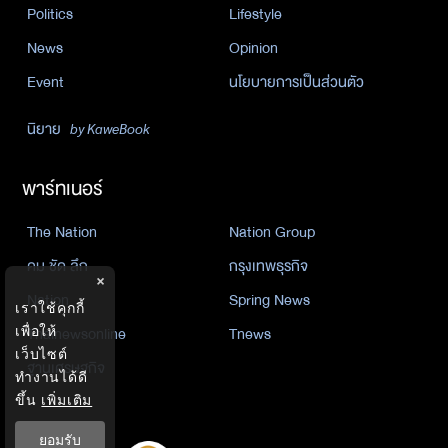
Politics
Lifestyle
News
Opinion
Event
นโยบายการเป็นส่วนตัว
นิยาย
by KaweBook
พาร์ทเนอร์
The Nation
Nation Group
คม ชัด ลึก
กรุงเทพธุรกิจ
×
Nation
Spring News
เราใช้คุกกี้
Thainewsonline
Tnews
เพื่อให้
เว็บไซต์
ฐานเศรษฐกิจ
ทำงานได้ดี
ขึ้น
เพิ่มเติม
ยอมรับ