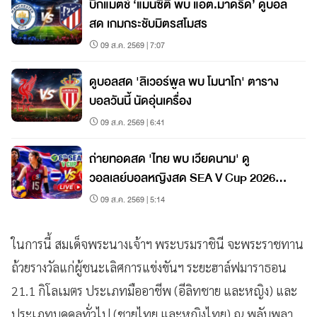
บิ๊กแมตช์ ‘แมนซิตี้ พบ แอต.มาดริด’ ดูบอล
สด เกมกระชับมิตรสโมสร
09 ส.ค. 2569 | 7:07
ดูบอลสด 'ลิเวอร์พูล พบ โมนาโก' ตาราง
บอลวันนี้ นัดอุ่นเครื่อง
09 ส.ค. 2569 | 6:41
ถ่ายทอดสด 'ไทย พบ เวียดนาม' ดู
วอลเลย์บอลหญิงสด SEA V Cup 2026
สนาม 2
09 ส.ค. 2569 | 5:14
ในการนี้ สมเด็จพระนางเจ้าฯ พระบรมราชินี จะพระราชทาน
ถ้วยรางวัลแก่ผู้ชนะเลิศการแข่งขันฯ ระยะฮาล์ฟมาราธอน
21.1 กิโลเมตร ประเภทมืออาชีพ (อีลิทชาย และหญิง) และ
ประเภทบุคคลทั่วไป (ชายไทย และหญิงไทย) ณ พลับพลา