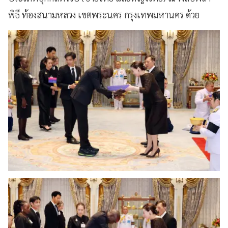
พิธี ท้องสนามหลวง เขตพระนคร กรุงเทพมหานคร ด้วย