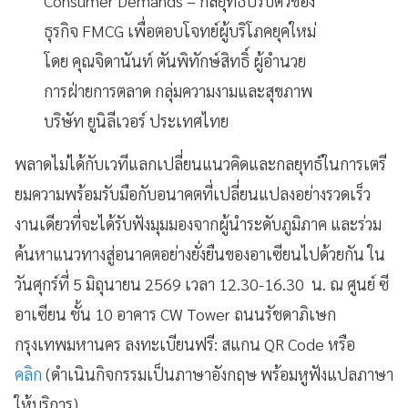
Consumer Demands – กลยุทธ์ปรับตัวของ
ธุรกิจ FMCG เพื่อตอบโจทย์ผู้บริโภคยุคใหม่
โดย คุณจิดานันท์ ตันพิทักษ์สิทธิ์ ผู้อำนวย
การฝ่ายการตลาด กลุ่มความงามและสุขภาพ
บริษัท ยูนิลีเวอร์ ประเทศไทย
พลาดไม่ได้กับเวทีแลกเปลี่ยนแนวคิดและกลยุทธ์ในการเตรี
ยมความพร้อมรับมือกับอนาคตที่เปลี่ยนแปลงอย่างรวดเร็ว
งานเดียวที่จะได้รับฟังมุมมองจากผู้นำระดับภูมิภาค และร่วม
ค้นหาแนวทางสู่อนาคตอย่างยั่งยืนของอาเซียนไปด้วยกัน ใน
วันศุกร์ที่ 5 มิถุนายน 2569 เวลา 12.30-16.30 น. ณ ศูนย์ ซี
อาเซียน ชั้น 10 อาคาร CW Tower ถนนรัชดาภิเษก
กรุงเทพมหานคร ลงทะเบียนฟรี: สแกน QR Code หรือ
คลิก
(ดำเนินกิจกรรมเป็นภาษาอังกฤษ พร้อมหูฟังแปลภาษา
ให้บริการ)