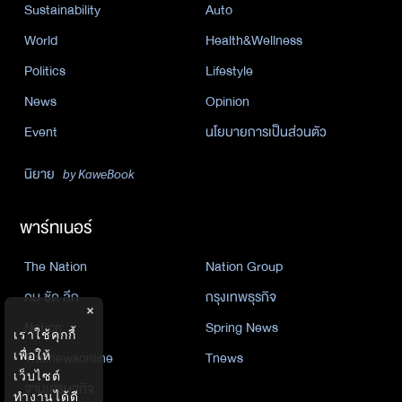
Sustainability
Auto
World
Health&Wellness
Politics
Lifestyle
News
Opinion
Event
นโยบายการเป็นส่วนตัว
นิยาย
by KaweBook
พาร์ทเนอร์
The Nation
Nation Group
คม ชัด ลึก
กรุงเทพธุรกิจ
×
Nation
Spring News
เราใช้คุกกี้
เพื่อให้
Thainewsonline
Tnews
เว็บไซต์
ฐานเศรษฐกิจ
ทำงานได้ดี