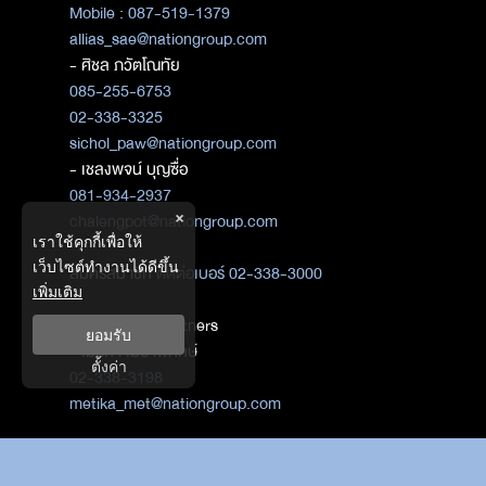
Mobile : 087-519-1379
allias_sae@nationgroup.com
- ศิชล ภวัตโณทัย
085-255-6753
02-338-3325
sichol_paw@nationgroup.com
- เชลงพจน์ บุญซื่อ
081-934-2937
×
chalengpot@nationgroup.com
เราใช้คุกกี้เพื่อให้
เว็บไซต์ทำงานได้ดีขึ้น
สมัครสมาชิก
ติดต่อเบอร์ 02-338-3000
เพิ่มเติม
ติดต่อ Media Partners
ยอมรับ
- เมธิกา เมธาพิทักษ์
ตั้งค่า
02-338-3198
metika_met@nationgroup.com