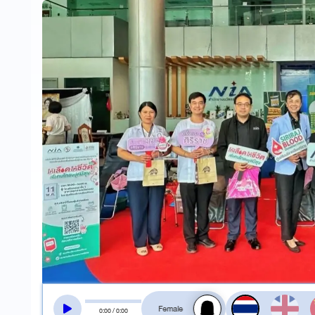
สลับเสียงอ่าน
0
:
00
/
0
:
00