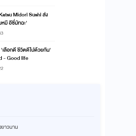
 Katsu Midori Sushi ส่ง
มี อีซี่มัทฉะ'
43
'เลือกดี ชีวิตดีไปด้วยกัน'
 - Good life
22
่างยาวนาน