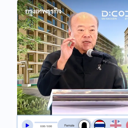
สลับเสียงอ่าน
0
:
00
/
0
:
00