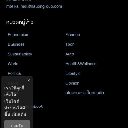
metika_met@nationgroup.com
หมวดหมู่ข่าว
Economics
Finance
Business
Tech
Sustainability
Auto
World
Health&Wellness
Politics
Lifestyle
×
News
Opinion
เราใช้คุกกี้
Event
นโยบายการเป็นส่วนตัว
เพื่อให้
เว็บไซต์
นิยาย
by KaweBook
ทำงานได้ดี
ขึ้น
เพิ่มเติม
พาร์ทเนอร์
ยอมรับ