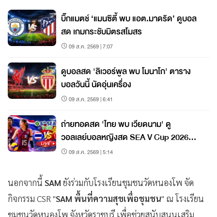
บิ๊กแมตช์ ‘แมนซิตี้ พบ แอต.มาดริด’ ดูบอล
สด เกมกระชับมิตรสโมสร
09 ส.ค. 2569 | 7:07
ดูบอลสด 'ลิเวอร์พูล พบ โมนาโก' ตาราง
บอลวันนี้ นัดอุ่นเครื่อง
09 ส.ค. 2569 | 6:41
ถ่ายทอดสด 'ไทย พบ เวียดนาม' ดู
วอลเลย์บอลหญิงสด SEA V Cup 2026
สนาม 2
09 ส.ค. 2569 | 5:14
นอกจากนี้
SAM
ยังร่วมกับโรงเรียนชุมชนวัดหนองโพ จัด
กิจกรรม CSR "
SAM พื้นที่ความสุขเพื่อชุมชน
" ณ โรงเรียน
ชุมชนวัดหนองโพ จังหวัดราชบุรี เพื่อช่วยสนับสนุนเสริม