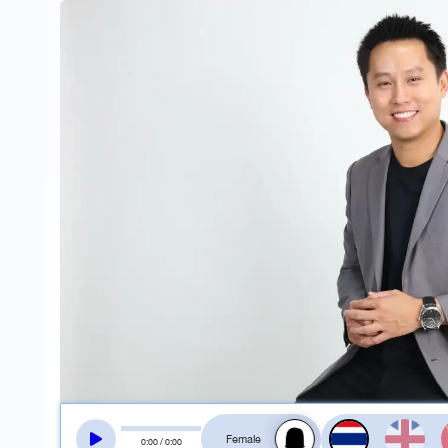
สลับเสียงอ่าน
0
:
00
/
0
:
00