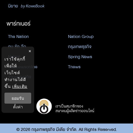
นิยาย
by KaweBook
พาร์ทเนอร์
The Nation
Nation Group
คม ชัด ลึก
กรุงเทพธุรกิจ
×
Nation
Spring News
เราใช้คุกกี้
เพื่อให้
Thainewsonline
Tnews
เว็บไซต์
ฐานเศรษฐกิจ
ทำงานได้ดี
ขึ้น
เพิ่มเติม
ยอมรับ
ตั้งค่า
©
2026
กรุงเทพธุรกิจ มีเดีย จำกัด. All Rights Reserved.