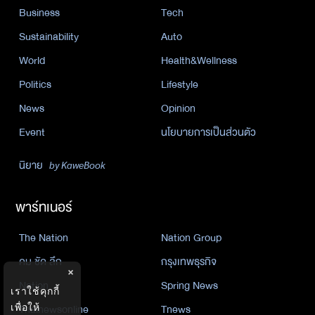
Business
Tech
Sustainability
Auto
World
Health&Wellness
Politics
Lifestyle
News
Opinion
Event
นโยบายการเป็นส่วนตัว
นิยาย
by KaweBook
พาร์ทเนอร์
The Nation
Nation Group
คม ชัด ลึก
กรุงเทพธุรกิจ
×
Nation
Spring News
เราใช้คุกกี้
เพื่อให้
Thainewsonline
Tnews