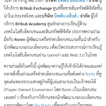
วันที่ 18 กรกฎาคม 2567
บริษัท
บิทคับ ออนไลน์
จำกัด
ผู้
ให้บริการ
Bitkub Exchange
ศูนย์ซื้อขายสินทรัพย์ดิจิทัลชั้น
นำในประเทศไทย และ
บริษัท
บิทคับ แล็บส์
จำกัด
ผู้ให้
บริการ
Bitkub Academy
ศูนย์กลางการเรียนรู้ด้าน
เทคโนโลยีบล็อกเชนและสินทรัพย์ดิจิทัล ประกาศความร่วม
มือกับ
Ronin
ผู้พัฒนาเครือข่ายบล็อกเชนเกมชั้นนำสำหรับ
นักพัฒนาเกมบนบล็อกเชน เพื่อเปิดประสบการณ์การเรียนรู้
เทคโนโลยีบล็อกเชนผ่าน GameFi และ Web 3.0 ในไทย
ความร่วมมือในครั้งนี้ มุ่งพัฒนาความรู้ให้เข้าถึงได้ง่ายและแพร่
หลายยิ่งขึ้นผ่านเครือข่ายบล็อกเชนเกมชื่อดังอย่าง
Ronin
ที่ชู
จุดเด่นของระบบเศรษฐกิจที่ผู้เล่นสามารถเป็นเจ้าของได้
(Player-Owned Economies) โดย Ronin เป็นบล็อกเชน
เลเยอร์ 1 ที่รองรับการใช้งานของนักพัฒนาเกมบนบล็อกเชน
และถูกพัฒนาโดย
Sky Mavis
เพื่อรองรับเกมเรือธงของ