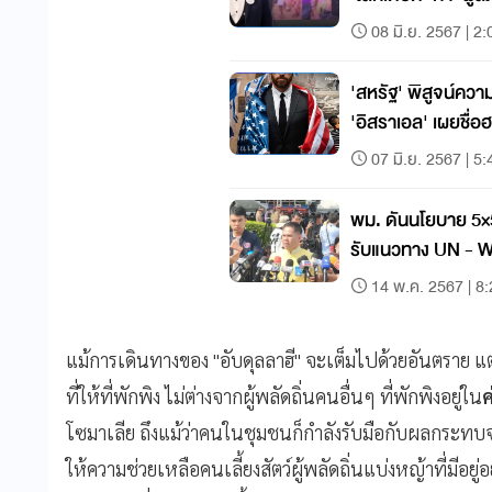
08 มิ.ย. 2567 | 2:
'สหรัฐ' พิสูจน์ความ
'อิสราเอล' เผยชื่อ
UN
07 มิ.ย. 2567 | 5:
พม. ดันนโยบาย 5×
รับแนวทาง UN - W
14 พ.ค. 2567 | 8
แม้การเดินทางของ "อับดุลลาฮี" จะเต็มไปด้วยอันตราย 
ที่ให้ที่พักพิง ไม่ต่างจากผู้พลัดถิ่นคนอื่นๆ ที่พักพิงอยู่ใน
ค
โซมาเลีย ถึงแม้ว่าคนในชุมชนก็กำลังรับมือกับผลกระทบจ
ให้ความช่วยเหลือคนเลี้ยงสัตว์ผู้พลัดถิ่นแบ่งหญ้าที่มีอย