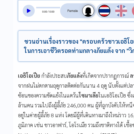
สลับเสียงอ่าน
0
:
00
/
0
:
00
ชวนอ่านเรื่องราวของ "ครอบครัวชาวเอธิโ
ในการเอาชีวิตรอดท่ามกลางภัยแล้ง จาก "วิ
เอธิโอเปีย
กำลังประสบ
ภัยแล้ง
ที่เกิดจากปรากฏการณ์
ล
จากฝนไม่ตกตามฤดูกาลติดต่อกันนาน 4 ฤดู นับตั้งแต่ปลา
ซ้อนของความขัดแย้งในแคว้น
โซมาเลีย
ในเอธิโอเปีย ซึ่
ล้านคน รวมไปถึงผู้ลี้ภัย 246,000 คน ผู้ที่ถูกบังคับให้
อยู่ในค่ายผู้ลี้ภัย 8 แห่ง โดยมีผู้ที่เดินทางมาถึงใหม่ราว
ภูมิภาค เช่น ชาวอาฟาร์, โอโรเมีย รวมถึงชาติทางใต้ เ