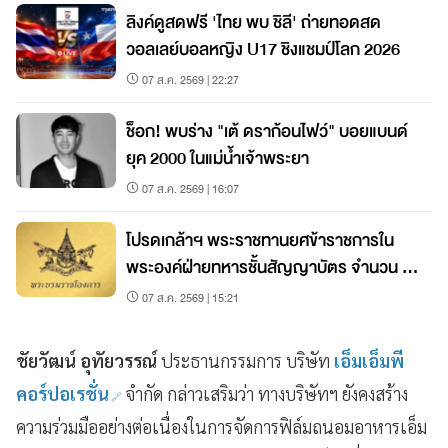
ลิงค์ดูสดฟรี 'ไทย พบ ชิลี' ถ่ายทอดสด
วอลเลย์บอลหญิง U17 ชิงแชมป์โลก 2026
07 ส.ค. 2569 | 22:27
ช็อก! พบร่าง "เต้ ดราก้อนไฟว์" บอยแบนด์
ยุค 2000 ในแม่น้ำเจ้าพระยา
07 ส.ค. 2569 | 16:07
โปรดเกล้าฯ พระราชทานยศข้าราชการใน
พระองค์ฝ่ายทหารชั้นสัญญาบัตร จำนวน 19
นาย
07 ส.ค. 2569 | 15:21
ชัยวัฒน์ อุทัยวรรณ์
ประธานกรรมการ บริษัท
เอ็มเอ็มพี
คอร์ปอเรชั่น
จำกัด กล่าวเสริมว่า ทางบริษัทฯ ยังคงสร้าง
ความร่วมมืออย่างต่อเนื่องในการจัดการฟิล์มถนอมอาหารเอ็ม