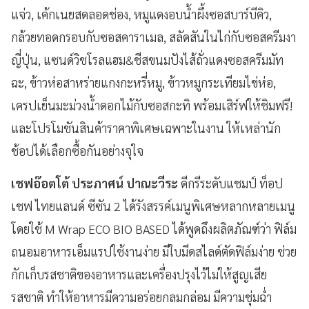
แจ่ว, เค้กเนยสดลอดช่อง, หมูแดงอบน้ำผึ้งซอสบาร์บีคิว,
กล้วยทอดกรอบกับซอสคาราเมล, สลัดสันในไก่กับซอสครีมงา
ญี่ปุ่น, แซนด์วิชโรลแฮม&ชีสขนมปังไส้ถั่วแดงซอสครีมมัท
ฉะ, ข้าวห่อสาหร่ายแกงกะหรี่หมู, ข้าวหมูกระเทียมไข่ห่อ,
เครปเย็นมะม่วงน้ำดอกไม้กับซอสกะทิ พร้อมเสิร์ฟให้ชิมฟรี!
และโปรโมชันสินค้าราคาพิเศษเฉพาะในงาน ให้เหล่านัก
ช้อปได้เลือกซื้อกันอย่างจุใจ
เชฟอ๊อตโต้ ประภาศน์ ปาณะวีระ
ดีกรีระดับแชมป์ ท็อป
เชฟ ไทยแลนด์ ซีซัน 2 ได้รังสรรค์เมนูพิเศษหลากหลายเมนู
โดยใช้ M Wrap ECO BIO BASED ได้พูดถึงผลิตภัณฑ์ว่า ฟิล์ม
ถนอมอาหารเอ็มแรปใช้งานง่าย มีใบมีดสไลด์ตัดฟิล์มง่าย ช่วย
กักเก็บรสชาติของอาหารและเครื่องปรุงไว้ไม่ให้สูญเสีย
รสชาติ ทำให้อาหารมีความอร่อยกลมกล่อม มีความชุ่มฉ่ำ