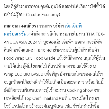
โดยที่คู่ค้าสามารถควบคุมต้นทุนได้ และทำให้เกิดการใช้ซ้ำได้
อย่างไม่รู้จบ (Circular Economy)
กมลชนก จงเสถียร
กรรมการ บริษัท
เอ็มเอ็มพี
คอร์ปอเรชั่น
จำกัด กล่าวถึงกิจกรรมภายในงาน THAIFEX-
ANUGA ASIA 2024 ว่า บูธของเอ็มเอ็มพีฯ นอกจากจะมีทัพ
สินค้ามาจัดแสดงมากมาย ตอกย้ำความเป็นผู้นำด้านสินค้า
Food Wrap และ Food Grade แล้วยังมีกิจกรรมสนุกให้ผู้ร่วม
งานได้เล่น ตู้คันโยกผลไม้ ที่แรปรักษาความสดไว้ด้วย M
Wrap ECO BIO BASED เพื่อพิสูจน์ความสดใหม่ของผลไม้ว่า
จะถูกรักษาไว้อย่างดี ทำให้ไม่เกิดเป็นขยะอาหาร พร้อมกันนี้
ยังมีกิจกรรมพิเศษเฉพาะผู้เข้าชมงาน Cooking Show จาก
เชฟอ๊อตโต้ Top Chef Thailand คนที่ 2 ของเมืองไทย มา
โชว์ แรป&โรล สร้างสรรค์เมนูพิเศษ เช่น ข้าวไก่ย่างน้ำจิ้ม