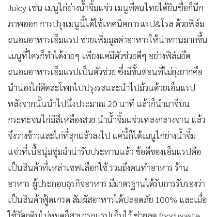
Juicy เช่น เมนูไก่ย่างน้ำจิ้มแจ่ว เมนูที่คนไทยได้ยินชื่อก็นึก
ภาพออก การปรุงเมนูนี้ได้ใช้เทคนิคการแรป&โรล ด้วยฟิล์ม
ถนอมอาหารเอ็มแรป ช่วยเพิ่มมูลค่าอาหารให้น่าทานมากขึ้น
เมนูที่ใครก็ทำได้ง่ายๆ เพียงแค่มีตัวช่วยดีๆ อย่างฟิล์มยืด
ถนอมอาหารเอ็มแรปเป็นตัวช่วย ซึ่งมีขั้นตอนที่ไม่ยุ่งยากคือ
นำน่องไก่ติดสะโพกไปปรุงรสและนำไปม้วนด้วยเอ็มแรป
หลังจากนั้นนำไปนึ่งประมาณ 20 นาที แล้วก็นำมาจี่บน
กระทะจนไก่มีสีเหลืองสวย นำน้ำจิ้มแจ่วเทลงกลางจาน แล้ว
จึงวางข้าวและไก่ที่สุกแล้วลงไป แค่นี้ก็ได้เมนูไก่ย่างน้ำจิ้ม
แจ่วที่เนื้อนุ่มชุ่มฉ่ำน่ารับประทานแล้ว ข้อดีของเอ็มแรปคือ
เป็นสินค้าที่เหล่าเชฟเลือกใช้ รวมถึงคนทำอาหาร ร้าน
อาหาร ผู้ประกอบธุรกิจอาหาร มีมาตรฐานได้รับการรับรองว่า
เป็นสินค้าฟู้ดเกรด สัมผัสอาหารได้ปลอดภัย 100% และเมื่อ
ใช้วัตถุดิบไม่หมดก็สามารถแรปเก็บไว้ ช่วยลด food waste