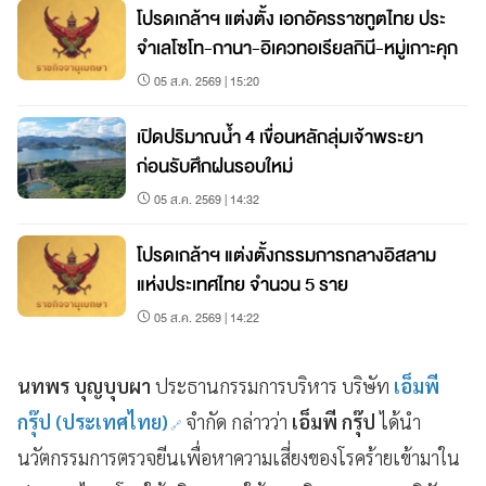
โปรดเกล้าฯ แต่งตั้ง เอกอัครราชทูตไทย ประ
จำเลโซโท-กานา-อิเควทอเรียลกินี-หมู่เกาะคุก
05 ส.ค. 2569 | 15:20
เปิดปริมาณน้ำ 4 เขื่อนหลักลุ่มเจ้าพระยา
ก่อนรับศึกฝนรอบใหม่
05 ส.ค. 2569 | 14:32
โปรดเกล้าฯ แต่งตั้งกรรมการกลางอิสลาม
แห่งประเทศไทย จำนวน 5 ราย
05 ส.ค. 2569 | 14:22
นทพร บุญบุบผา
ประธานกรรมการบริหาร บริษัท
เอ็มพี
กรุ๊ป (ประเทศไทย)
จำกัด กล่าวว่า
เอ็มพี กรุ๊ป
ได้นำ
นวัตกรรมการตรวจยีนเพื่อหาความเสี่ยงของโรคร้ายเข้ามาใน