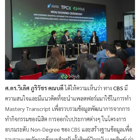
ศ.ดร.วิเลิศ ภูริวัชร คณบดี
ได้ให้ความเห็นว่า ทาง
CBS
มี
ความสนใจและมีแนวคิดที่จะนำแพลตฟอร์มมาใช้ในการทำ
Mastery Transcript เพื่อรวบรวมข้อมูลพัฒนาการจากการ
ทำกิจกรรมของนิสิต การออกใบประกาศต่างๆ ในโครงการ
อบรมระดับ Non-Degree ของ CBS และสร้างฐานข้อมูลเพื่อ
รวบรวมและจัดการข้อมูลสำหรับทั้งศิษย์ปัจจุบันและศิษย์เก่า