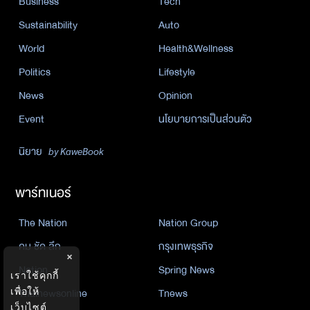
Business
Tech
Sustainability
Auto
World
Health&Wellness
Politics
Lifestyle
News
Opinion
Event
นโยบายการเป็นส่วนตัว
นิยาย
by KaweBook
พาร์ทเนอร์
The Nation
Nation Group
คม ชัด ลึก
กรุงเทพธุรกิจ
×
Nation
Spring News
เราใช้คุกกี้
Thainewsonline
Tnews
เพื่อให้
เว็บไซต์