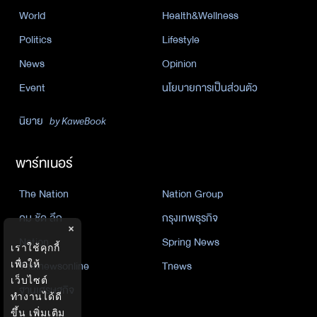
World
Health&Wellness
Politics
Lifestyle
News
Opinion
Event
นโยบายการเป็นส่วนตัว
นิยาย
by KaweBook
พาร์ทเนอร์
The Nation
Nation Group
คม ชัด ลึก
กรุงเทพธุรกิจ
×
Nation
Spring News
เราใช้คุกกี้
เพื่อให้
Thainewsonline
Tnews
เว็บไซต์
ฐานเศรษฐกิจ
ทำงานได้ดี
ขึ้น
เพิ่มเติม