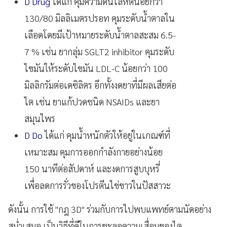
D Drug
ได้แก่ คุมความดันโลหิตน้อยกว่า
130/80 มิลลิเมตรปรอท คุมระดับน้ำตาลใน
เลือดโดยมีเป้าหมายระดับน้ำตาลสะสม 6.5-
7 % เช่น ยากลุ่ม SGLT2 inhibitor คุมระดับ
ไขมันให้ระดับไขมัน LDL-C น้อยกว่า 100
มิลลิกรัมต่อเดซิลิตร อีกทั้งงดยาที่มีผลเสียต่อ
ไต เช่น ยาแก้ปวดชนิด NSAIDs และยา
สมุนไพร
D Do
ได้แก่ คุมน้ำหนักตัวให้อยู่ในเกณฑ์ที่
เหมาะสม คุมการออกกำลังกายอย่างน้อย
150 นาทีต่อสัปดาห์ และงดการสูบบุหรี่
เพื่อลดการรั่วของโปรตีนไข่ขาวในปัสสาวะ
ดังนั้น การใช้ "กฎ 3D" ร่วมกับการไปพบแพทย์ตามนัดอย่าง
สม่ำเสมอ เป็นวิธีที่ดีในการชะลอความเสื่อมของไต