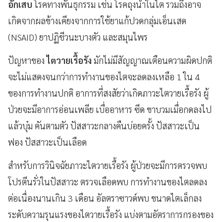
อักเสบ
โรคทางพันธุกรรม เช่น โรคถุงน้ำในไต รวมถึงอาจ
เกิดจากผลข้างเคียงจากการใช้ยาแก้ปวดกลุ่มเอ็นเสด
(NSAID) ยาปฏิชีวนะบางตัว และสมุนไพร
ปัญหาของ
ไตวายเรื้อรัง
มักไม่มีสัญญาณเตือนความผิดปกติ
จะไม่แสดงจนกว่าการทำงานของไตจะลดลงเหลือ 1 ใน 4
ของการทำงานปกติ อาการที่สงสัยว่าเกิดภาวะไตวายเรื้อรัง ผู้
ป่วยจะมีอาการอ่อนเพลีย เบื่ออาหาร ซีด ขาบวมเมื่อกดลงไป
แล้วบุ๋ม คันตามตัว ปัสสาวะกลางคืนบ่อยครั้ง ปัสสาวะเป็น
ฟอง ปัสสาวะเป็นเลือด
สำหรับการวินิจฉัยภาวะไตวายเรื้อรัง ผู้ป่วยจะมีการตรวจพบ
โปรตีนรั่วในปัสสาวะ ตรวจเลือดพบ การทำงานของไตลดลง
ต่อเนื่องนานเกิน 3 เดือน อัลตราซาวด์พบ ขนาดไตเล็กลง
ระดับความรุนแรงของไตวายเรื้อรัง แบ่งตามอัตราการกรองของ