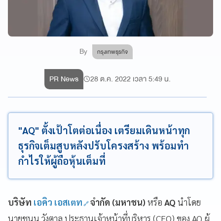
By
กรุงเทพธุรกิจ
PR News
28 ต.ค. 2022 เวลา 5:49 น.
"AQ" ตั้งเป้าโตต่อเนื่อง เตรียมเดินหน้าทุก
ธุรกิจเต็มสูบหลังปรับโครงสร้าง พร้อมทำ
กำไรให้ผู้ถือหุ้นเต็มที่
บริษัท
เอคิว เอสเตท
จำกัด (มหาชน)
หรือ
AQ
นำโดย
นายชนน วังตาล ประธานเจ้าหน้าที่บริหาร (CEO) ของ AQ ผู้