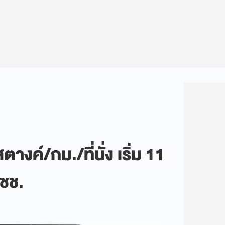
งค์/กม./ที่นั่ง เริ่ม 11
ปชช.