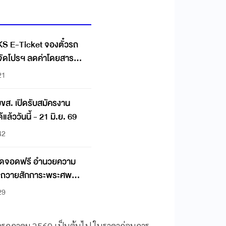
KS E-Ticket จองตั๋วรถ
มจัดโปรฯ ลดค่าโดยสาร
21
ขส. เปิดรับสมัครงาน
ล้ววันนี้ - 21 มิ.ย. 69
42
ดจุดจอดฟรี อำนวยความ
งถวายสักการะพระศพ
ภาฯ”
29
่ 11 กรกฎาคม 2569 เป็นต้นไป ในราคาก่อนการ