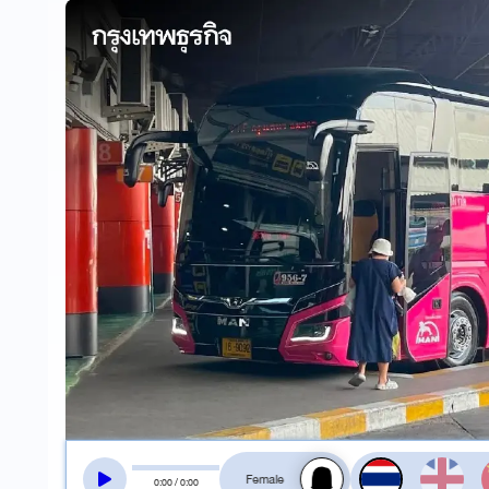
สลับเสียงอ่าน
0
:
00
/
0
:
00