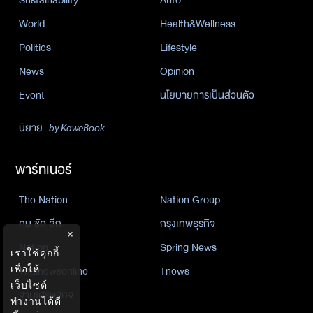
Sustainability
Auto
World
Health&Wellness
Politics
Lifestyle
News
Opinion
Event
นโยบายการเป็นส่วนตัว
นิยาย
by KaweBook
พาร์ทเนอร์
The Nation
Nation Group
คม ชัด ลึก
กรุงเทพธุรกิจ
×
Nation
Spring News
เราใช้คุกกี้
เพื่อให้
Thainewsonline
Tnews
เว็บไซต์
ฐานเศรษฐกิจ
ทำงานได้ดี