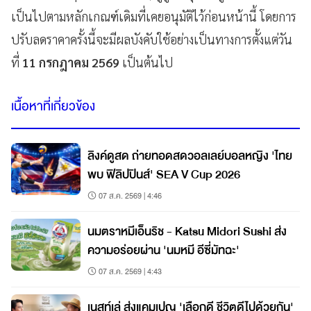
เป็นไปตามหลักเกณฑ์เดิมที่เคยอนุมัติไว้ก่อนหน้านี้ โดยการ
ปรับลดราคาครั้งนี้จะมีผลบังคับใช้อย่างเป็นทางการตั้งแต่วัน
ที่
11 กรกฎาคม 2569
เป็นต้นไป
เนื้อหาที่เกี่ยวข้อง
ลิงค์ดูสด ถ่ายทอดสดวอลเลย์บอลหญิง 'ไทย
พบ ฟิลิปปินส์' SEA V Cup 2026
07 ส.ค. 2569 | 4:46
นมตราหมีเอ็นริช - Katsu Midori Sushi ส่ง
ความอร่อยผ่าน 'นมหมี อีซี่มัทฉะ'
07 ส.ค. 2569 | 4:43
เนสท์เล่ ส่งแคมเปญ 'เลือกดี ชีวิตดีไปด้วยกัน'