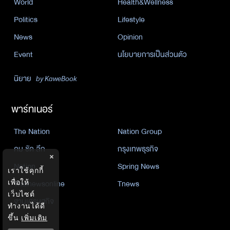
World
Health&Wellness
Politics
Lifestyle
News
Opinion
Event
นโยบายการเป็นส่วนตัว
นิยาย
by KaweBook
พาร์ทเนอร์
The Nation
Nation Group
คม ชัด ลึก
กรุงเทพธุรกิจ
×
Nation
Spring News
เราใช้คุกกี้
เพื่อให้
Thainewsonline
Tnews
เว็บไซต์
ฐานเศรษฐกิจ
ทำงานได้ดี
ขึ้น
เพิ่มเติม