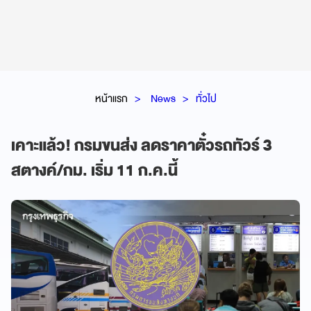
หน้าแรก
News
ทั่วไป
เคาะแล้ว! กรมขนส่ง ลดราคาตั๋วรถทัวร์ 3
สตางค์/กม. เริ่ม 11 ก.ค.นี้