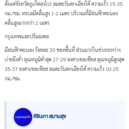
ตั้งแต่จังหวัดภูเก็ตลงไป: ลมตะวันตกเฉียงใต้ ความเร็ว 15-35
กม./ชม. ทะเลมีคลื่นสูง 1-2 เมตร บริเวณที่มีฝนฟ้าคะนอง
คลื่นสูงมากกว่า 2 เมตร
กรุงเทพและปริมณฑล
มีฝนฟ้าคะนอง ร้อยละ 20 ของพื้นที่ ส่วนมากในช่วงระหว่าง
บ่ายถึงค่ำ อุณหภูมิต่ำสุด 27-29 องศาเซลเซียส อุณหภูมิสูงสุด
35-37 องศาเซลเซียส ลมตะวันตกเฉียงใต้ ความเร็ว 10-25
กม./ชม.
ศิรินภา สมานสุข