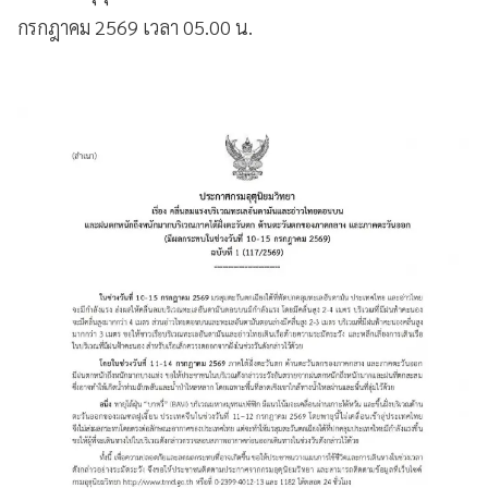
กรกฎาคม 2569 เวลา 05.00 น.