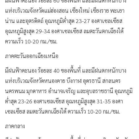
มีฝนฟ้าคะนอง ร้อยละ 60 ของพื้นที่ และมีฝนตกหนักบาง
แห่งบริเวณจังหวัดแม่ฮ่องสอน เชียงใหม่ เชียงราย พะเยา
น่าน และอุตรดิตถ์ อุณหภูมิต่ำสุด 23-27 องศาเซลเซียส
อุณหภูมิสูงสุด 29-34 องศาเซลเซียส ลมตะวันตกเฉียงใต้
ความเร็ว 10-20 กม./ชม.
ภาคตะวันออกเฉียงเหนือ
มีฝนฟ้าคะนอง ร้อยละ 40 ของพื้นที่ และมีฝนตกหนักบาง
แห่งบริเวณจังหวัดหนองคาย บึงกาฬ อุดรธานี สกลนคร
นครพนม มุกดาหาร อำนาจเจริญ และอุบลราชธานี อุณหภูมิ
ต่ำสุด 23-26 องศาเซลเซียส อุณหภูมิสูงสุด 31-35 องศา
เซลเซียส ลมตะวันตกเฉียงใต้ ความเร็ว 10-20 กม./ชม.
ภาคกลาง