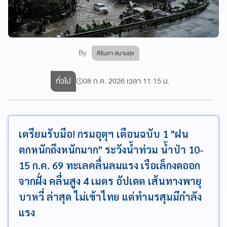
By
ศิรินภา สมานสุข
ทั่วไป
08 ก.ค. 2026 เวลา 11:15 น.
เตรียมรับมือ! กรมอุตุฯ เตือนฉบับ 1 "ฝน
ตกหนักถึงหนักมาก" ระวังน้ำท่วม น้ำป่า 10-
15 ก.ค. 69 ทะเลคลื่นลมแรง เรือเล็กงดออก
จากฝั่ง คลื่นสูง 4 เมตร อัปเดต เส้นทางพายุ
บาหวี่ ล่าสุด ไม่เข้าไทย แต่ทำมรสุมมีกำลัง
แรง