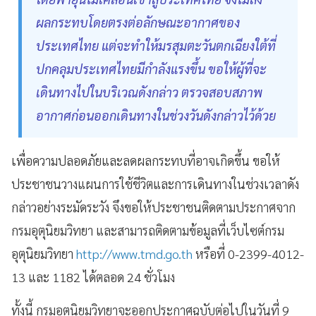
ผลกระทบโดยตรงต่อลักษณะอากาศของ
ประเทศไทย แต่จะทำให้มรสุมตะวันตกเฉียงใต้ที่
ปกคลุมประเทศไทยมีกำลังแรงขึ้น ขอให้ผู้ที่จะ
เดินทางไปในบริเวณดังกล่าว ตรวจสอบสภาพ
อากาศก่อนออกเดินทางในช่วงวันดังกล่าวไว้ด้วย
เพื่อความปลอดภัยและลดผลกระทบที่อาจเกิดขึ้น ขอให้
ประชาชนวางแผนการใช้ชีวิตและการเดินทางในช่วงเวลาดัง
กล่าวอย่างระมัดระวัง จึงขอให้ประชาชนติดตามประกาศจาก
กรมอุตุนิยมวิทยา และสามารถติดตามข้อมูลที่เว็บไซต์กรม
อุตุนิยมวิทยา
http://www.tmd.go.th
หรือที่ 0-2399-4012-
13 และ 1182 ได้ตลอด 24 ชั่วโมง
ทั้งนี้ กรมอุตุนิยมวิทยาจะออกประกาศฉบับต่อไปในวันที่ 9