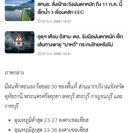
สทนช. สั่งเฝ้าระวังฝนตกหนัก ถึง 11 ก.ค. นี้
เช็กน้ำ 3 เขื่อนหลัก EEC
07 ก.ค. 2569 | 14:37
อุตุฯ เตือน อีสาน-ตอ. รับมือฝนตกหนัก เช็ก
เส้นทางพายุ “บาหวี่” กระทบไทยหรือไม่
07 ก.ค. 2569 | 10:41
ภาคกลาง
มีฝนฟ้าคะนอง ร้อยละ 30 ของพื้นที่ ส่วนมากบริเวณจังหวัด
อุทัยธานี พระนครศรีอยุธยา ลพบุรี สระบุรี กาญจนบุรี และ
ราชบุรี
อุณหภูมิต่ำสุด 23-27 องศาเซลเซียส
อุณหภูมิสูงสุด 33-36 องศาเซลเซียส