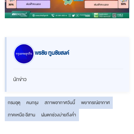
พรชัย ทูนชัยสงค์
นักข่าว
กรมอุตุ
คนกรุง
สภาพอากาศวันนี้
พยากรณ์อากาศ
ภาคเหนือ อีสาน
ฝนตกช่วงบ่ายถึงค่ำ