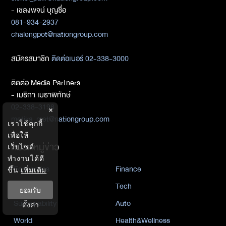
- เชลงพจน์ บุญซื่อ
081-934-2937
chalengpot@nationgroup.com
สมัครสมาชิก
ติดต่อเบอร์ 02-338-3000
ติดต่อ Media Partners
- เมธิกา เมธาพิทักษ์
02-338-3198
×
metika_met@nationgroup.com
เราใช้คุกกี้
เพื่อให้
หมวดหมู่ข่าว
เว็บไซต์
ทำงานได้ดี
Economics
Finance
ขึ้น
เพิ่มเติม
Business
Tech
ยอมรับ
Sustainability
Auto
ตั้งค่า
World
Health&Wellness