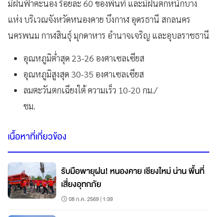
มีฝนฟ้าคะนอง ร้อยละ 60 ของพื้นที่ และมีฝนตกหนักบาง
แห่ง บริเวณจังหวัดหนองคาย บึงกาฬ อุดรธานี สกลนคร
นครพนม กาฬสินธุ์ มุกดาหาร อำนาจเจริญ และอุบลราชธานี
อุณหภูมิต่ำสุด 23-26 องศาเซลเซียส
อุณหภูมิสูงสุด 30-35 องศาเซลเซียส
ลมตะวันตกเฉียงใต้ ความเร็ว 10-20 กม./
ชม.
เนื้อหาที่เกี่ยวข้อง
รับมือพายุฝน! หนองคาย เชียงใหม่ น่าน พื้นที่
เสี่ยงอุทกภัย
08 ก.ค. 2569 | 1:39