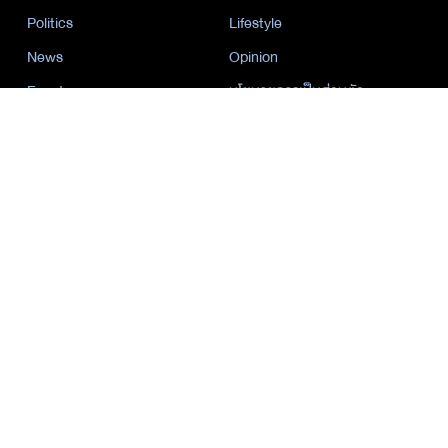
Politics
Lifestyle
News
Opinion
Event
นโยบายการเป็นส่วนตัว
นิยาย
by KaweBook
พาร์ทเนอร์
The Nation
Nation Group
คม ชัด ลึก
กรุงเทพธุรกิจ
Nation
Spring News
Thainewsonline
Tnews
ฐานเศรษฐกิจ