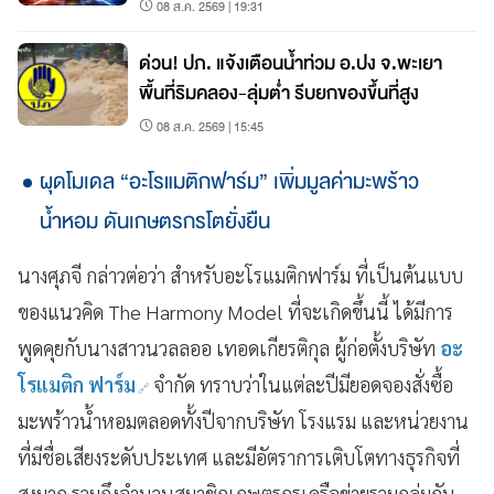
08 ส.ค. 2569 | 19:31
ด่วน! ปภ. แจ้งเตือนน้ำท่วม อ.ปง จ.พะเยา
พื้นที่ริมคลอง-ลุ่มต่ำ รีบยกของขึ้นที่สูง
08 ส.ค. 2569 | 15:45
ผุดโมเดล “อะโรแมติกฟาร์ม” เพิ่มมูลค่ามะพร้าว
น้ำหอม ดันเกษตรกรโตยั่งยืน
นางศุภจี กล่าวต่อว่า สำหรับอะโรแมติกฟาร์ม ที่เป็นต้นแบบ
ของแนวคิด The Harmony Model ที่จะเกิดขึ้นนี้ ได้มีการ
พูดคุยกับนางสาวนวลลออ เทอดเกียรติกุล ผู้ก่อตั้งบริษัท
อะ
โรแมติก ฟาร์ม
จำกัด ทราบว่าในแต่ละปีมียอดจองสั่งซื้อ
มะพร้าวน้ำหอมตลอดทั้งปีจากบริษัท โรงแรม และหน่วยงาน
ที่มีชื่อเสียงระดับประเทศ และมีอัตราการเติบโตทางธุรกิจที่
สูงมาก รวมถึงจำนวนสมาชิกเกษตรกรเครือข่ายรวมกลุ่มกัน