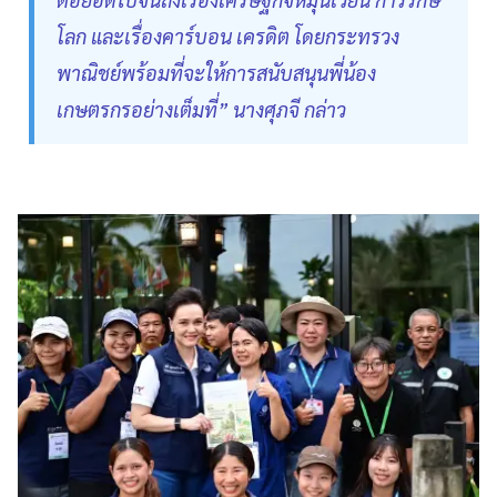
โลก และเรื่องคาร์บอน เครดิต โดยกระทรวง
พาณิชย์พร้อมที่จะให้การสนับสนุนพี่น้อง
เกษตรกรอย่างเต็มที่” นางศุภจี กล่าว