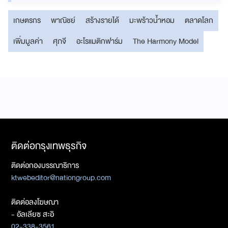
เกษตรกร
พาณิชย์
สร้างรายได้
มะพร้าวน้ำหอม
ตลาดโลก
เพิ่มมูลค่า
ศุภจี
อะโรแมติกฟาร์ม
The Harmony Model
ติดต่อกรุงเทพธุรกิจ
ติดต่อกองบรรณาธิการ
ktwebeditor@nationgroup.com
ติดต่อลงโฆษณา
- อัลเลียซ สะอิ
02-338-3561