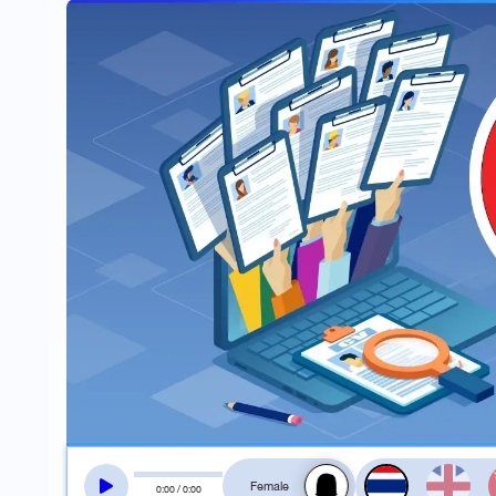
สลับเสียงอ่าน
0
:
00
/
0
:
00