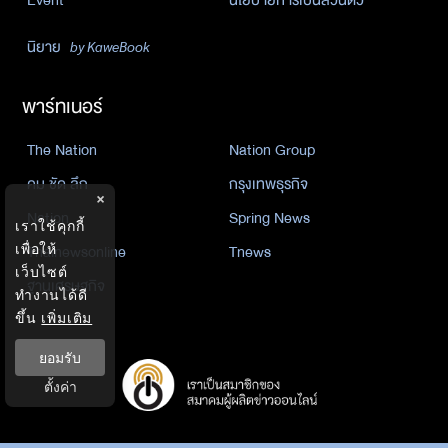
Event
นโยบายการเป็นส่วนตัว
นิยาย
by KaweBook
พาร์ทเนอร์
The Nation
Nation Group
คม ชัด ลึก
กรุงเทพธุรกิจ
×
Nation
Spring News
เราใช้คุกกี้
เพื่อให้
Thainewsonline
Tnews
เว็บไซต์
ฐานเศรษฐกิจ
ทำงานได้ดี
ขึ้น
เพิ่มเติม
ยอมรับ
ตั้งค่า