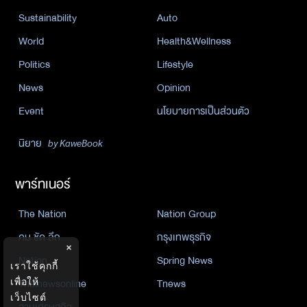
Sustainability
Auto
World
Health&Wellness
Politics
Lifestyle
News
Opinion
Event
นโยบายการเป็นส่วนตัว
นิยาย
by KaweBook
พาร์ทเนอร์
The Nation
Nation Group
คม ชัด ลึก
กรุงเทพธุรกิจ
×
Nation
Spring News
เราใช้คุกกี้
เพื่อให้
Thainewsonline
Tnews
เว็บไซต์