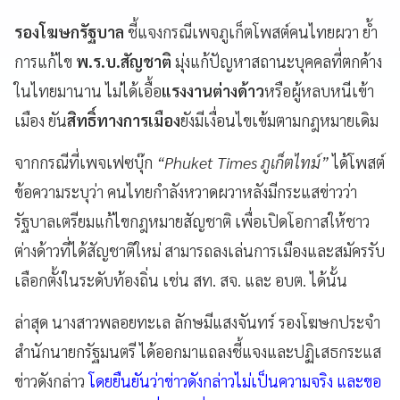
รองโฆษกรัฐบาล
ชี้แจงกรณีเพจภูเก็ตโพสต์คนไทยผวา ย้ำ
การแก้ไข
พ.ร.บ.สัญชาติ
มุ่งแก้ปัญหาสถานะบุคคลที่ตกค้าง
ในไทยมานาน ไม่ได้เอื้อ
แรงงานต่างด้าว
หรือผู้หลบหนีเข้า
เมือง ยัน
สิทธิ์ทางการเมือง
ยังมีเงื่อนไขเข้มตามกฎหมายเดิม
จากกรณีที่เพจเฟซบุ๊ก
“Phuket Times ภูเก็ตไทม์”
ได้โพสต์
ข้อความระบุว่า คนไทยกำลังหวาดผวาหลังมีกระแสข่าวว่า
รัฐบาลเตรียมแก้ไขกฎหมายสัญชาติ เพื่อเปิดโอกาสให้ชาว
ต่างด้าวที่ได้สัญชาติใหม่ สามารถลงเล่นการเมืองและสมัครรับ
เลือกตั้งในระดับท้องถิ่น เช่น สท. สจ. และ อบต. ได้นั้น
ล่าสุด นางสาวพลอยทะเล ลักษมีแสงจันทร์ รองโฆษกประจำ
สำนักนายกรัฐมนตรี ได้ออกมาแถลงชี้แจงและปฏิเสธกระแส
ข่าวดังกล่าว
โดยยืนยันว่าข่าวดังกล่าวไม่เป็นความจริง และขอ