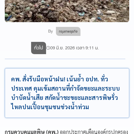
By
กรุงเทพธุรกิจ
ทั่วไป
09 มิ.ย. 2026 เวลา 9:11 น.
คพ. สั่งรับมือหน้าฝน! เน้นย้ำ อปท. ทั่ว
ประเทศ คุมเข้มสถานที่กำจัดขยะและระบบ
บำบัดน้ำเสีย สกัดน้ำชะขยะและสารพิษรั่ว
ไหลปนเปื้อนชุมชนช่วงน้ำท่วม
กรมควบคุมมลพิษ (คพ.)
ออกประกาศเตือนองค์กรปกครอง