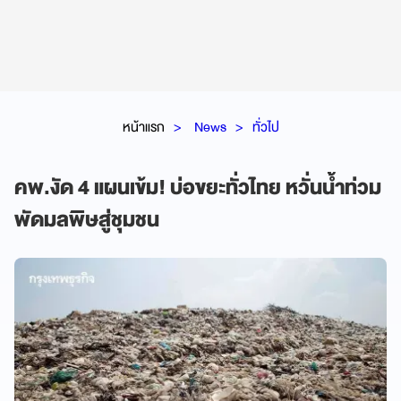
หน้าแรก
News
ทั่วไป
คพ.งัด 4 แผนเข้ม! บ่อขยะทั่วไทย หวั่นน้ำท่วม
พัดมลพิษสู่ชุมชน