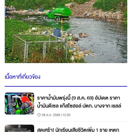
เนื้อหาที่เกี่ยวข้อง
ราคาน้ำมันพรุ่งนี้ (9 ส.ค. 69) อัปเดต ราคา
น้ำมันดีเซล แก๊สโซฮอล์ ปตท. บางจาก เชลล์
08 ส.ค. 2569 | 12:00
สุดเศร้า! นักเรียนเสียชีวิตเพิ่ม 1 ราย เหตุก