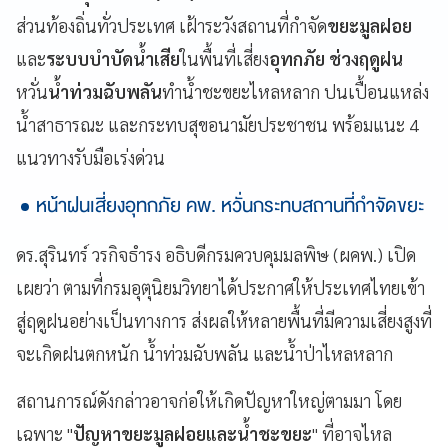
ส่วนท้องถิ่นทั่วประเทศ เฝ้าระวังสถานที่กำจัด
ขยะมูลฝอย
และ
ระบบบำบัดน้ำเสีย
ในพื้นที่เสี่ยง
อุทกภัย ช่วงฤดูฝน
หวั่น
น้ำท่วมฉับพลัน
ทำน้ำชะขยะไหลหลาก ปนเปื้อนแหล่ง
น้ำสาธารณะ และกระทบสุขอนามัยประชาชน พร้อมแนะ 4
แนวทางรับมือเร่งด่วน
หน้าฝนเสี่ยงอุทกภัย คพ. หวั่นกระทบสถานที่กำจัดขยะ
ดร.สุรินทร์ วรกิจธำรง อธิบดีกรมควบคุมมลพิษ (ผคพ.) เปิด
เผยว่า ตามที่กรมอุตุนิยมวิทยาได้ประกาศให้ประเทศไทยเข้า
สู่ฤดูฝนอย่างเป็นทางการ ส่งผลให้หลายพื้นที่มีความเสี่ยงสูงที่
จะเกิดฝนตกหนัก น้ำท่วมฉับพลัน และน้ำป่าไหลหลาก
สถานการณ์ดังกล่าวอาจก่อให้เกิดปัญหาใหญ่ตามมา โดย
เฉพาะ "
ปัญหาขยะมูลฝอยและน้ำชะขยะ
" ที่อาจไหล