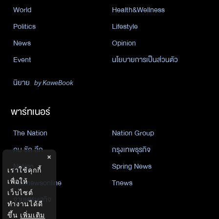
World
Health&Wellness
Politics
Lifestyle
News
Opinion
Event
นโยบายการเป็นส่วนตัว
นิยาย
by KaweBook
พาร์ทเนอร์
The Nation
Nation Group
คม ชัด ลึก
กรุงเทพธุรกิจ
×
Nation
Spring News
เราใช้คุกกี้
Thainewsonline
Tnews
เพื่อให้
เว็บไซต์
ฐานเศรษฐกิจ
ทำงานได้ดี
ขึ้น
เพิ่มเติม