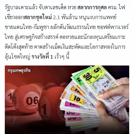
รัฐบาลเคาะแล้ว จับตาเลขเด็ด
หวย
สลากการกุศล
ครม. ไฟ
เขียวออก
สลากชุดใหม่
2.1 พันล้าน หนุนงบการแพทย์
ชายแดนไทย-กัมพูชา ผลักดันวัฒนธรรมไทย ซอฟต์พาวเวอร์
ไทย สู่เศรษฐกิจสร้างสรรค์ คอหวยและนักลงทุนเตรียมเกาะ
ติดโค้งสุดท้าย คาดสร้างเม็ดเงินสะพัดและโอกาสทองในการ
ลุ้นโชคใหญ่
รางวัลที่ 1
เร็วๆ นี้