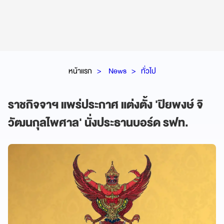
หน้าแรก
News
ทั่วไป
ราชกิจจาฯ แพร่ประกาศ แต่งตั้ง 'ปิยพงษ์ จิ
วัฒนกุลไพศาล' นั่งประธานบอร์ด รฟท.