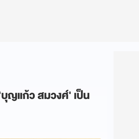
'บุญแก้ว สมวงศ์' เป็น