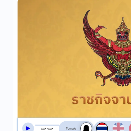
สลับเสียงอ่าน
0
:
00
/
0
:
00