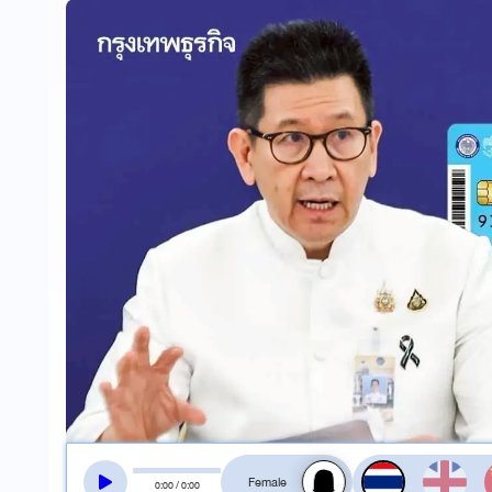
สลับเสียงอ่าน
0
:
00
/
0
:
00