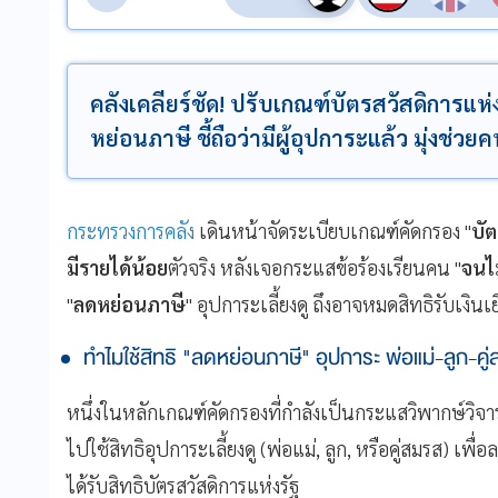
คลังเคลียร์ชัด! ปรับเกณฑ์บัตรสวัสดิการแห่ง
หย่อนภาษี ชี้ถือว่ามีผู้อุปการะแล้ว มุ่งช่วย
กระทรวงการคลัง
เดินหน้าจัดระเบียบเกณฑ์คัดกรอง "
บัต
มีรายได้น้อย
ตัวจริง หลังเจอกระแสข้อร้องเรียนคน "
จนไม
"
ลดหย่อนภาษี
" อุปการะเลี้ยงดู ถึงอาจหมดสิทธิรับเงินเ
ทำไมใช้สิทธิ "ลดหย่อนภาษี" อุปการะ พ่อแม่-ลูก-คู
หนึ่งในหลักเกณฑ์คัดกรองที่กำลังเป็นกระแสวิพากษ์วิจ
ไปใช้สิทธิอุปการะเลี้ยงดู (พ่อแม่, ลูก, หรือคู่สมรส) เพื
ได้รับสิทธิบัตรสวัสดิการแห่งรัฐ