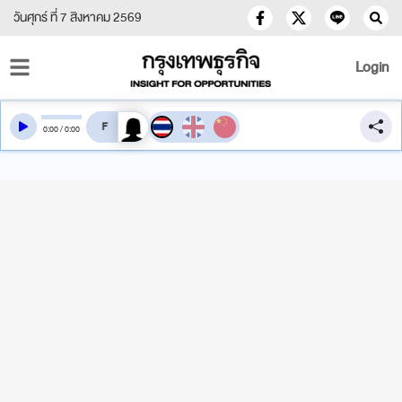
วันศุกร์ ที่ 7 สิงหาคม 2569
Login
สลับเสียงอ่าน
0
:
00
/
0
:
00