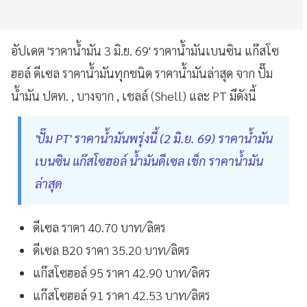
อัปเดต 'ราคาน้ำมัน 3 มิ.ย. 69' ราคาน้ำมันเบนซิน แก๊สโซ
ฮอล์ ดีเซล ราคาน้ำมันทุกชนิด ราคาน้ำมันล่าสุด จาก ปั๊ม
น้ำมัน ปตท. , บางจาก , เชลล์ (Shell) และ PT มีดังนี้
'ปั๊ม PT' ราคาน้ำมันพรุ่งนี้ (2 มิ.ย. 69) ราคาน้ำมัน
เบนซิน แก๊สโซฮอล์ น้ำมันดีเซล เช็ก ราคาน้ำมัน
ล่าสุด
ดีเซล ราคา 40.70 บาท/ลิตร
ดีเซล B20 ราคา 35.20 บาท/ลิตร
แก๊สโซฮอล์ 95 ราคา 42.90 บาท/ลิตร
แก๊สโซฮอล์ 91 ราคา 42.53 บาท/ลิตร