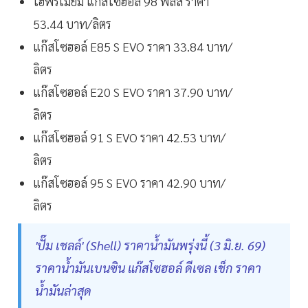
ไฮพรีเมียม แก๊สโซฮอล์ 98 พลัส ราคา
53.44 บาท/ลิตร
แก๊สโซฮอล์ E85 S EVO ราคา 33.84 บาท/
ลิตร
แก๊สโซฮอล์ E20 S EVO ราคา 37.90 บาท/
ลิตร
แก๊สโซฮอล์ 91 S EVO ราคา 42.53 บาท/
ลิตร
แก๊สโซฮอล์ 95 S EVO ราคา 42.90 บาท/
ลิตร
'ปั๊ม เชลล์' (Shell) ราคาน้ำมันพรุ่งนี้ (3 มิ.ย. 69)
ราคาน้ำมันเบนซิน แก๊สโซฮอล์ ดีเซล เช็ก ราคา
น้ำมันล่าสุด