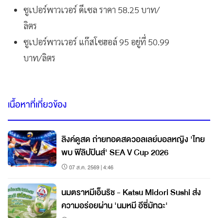
ซูเปอร์พาวเวอร์ ดีเซล ราคา 58.25 บาท/
ลิตร
ซูเปอร์พาวเวอร์ แก๊สโซฮอล์ 95 อยู่ที่ 50.99
บาท/ลิตร
เนื้อหาที่เกี่ยวข้อง
ลิงค์ดูสด ถ่ายทอดสดวอลเลย์บอลหญิง 'ไทย
พบ ฟิลิปปินส์' SEA V Cup 2026
07 ส.ค. 2569 | 4:46
นมตราหมีเอ็นริช - Katsu Midori Sushi ส่ง
ความอร่อยผ่าน 'นมหมี อีซี่มัทฉะ'