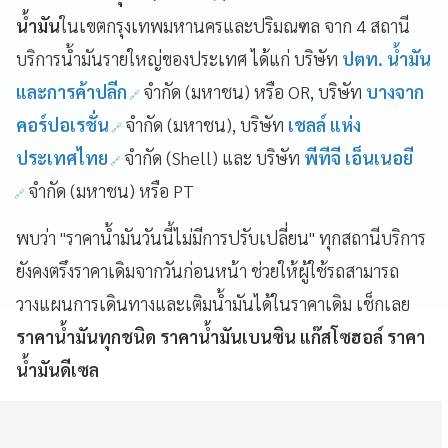
น้ำมัน
ในเขตกรุงเทพมหานครและปริมณฑล จาก 4 สถานี
บริการน้ำมันรายใหญ่ของประเทศ ได้แก่ บริษัท
ปตท. น้ำมัน
และการค้าปลีก
จำกัด (มหาชน) หรือ OR, บริษัท
บางจาก
คอร์ปอเรชั่น
จำกัด (มหาชน), บริษัท
เชลล์ แห่ง
ประเทศไทย
จำกัด (Shell) และ บริษัท
พีทีจี เอ็นเนอยี
จำกัด (มหาชน) หรือ PT
พบว่า "ราคาน้ำมันวันนี้ไม่มีการปรับเปลี่ยน" ทุกสถานีบริการ
ยังคงตรึงราคาเดิมจากวันก่อนหน้า ช่วยให้ผู้ใช้รถสามารถ
วางแผนการเดินทางและเติมน้ำมันได้ในราคาเดิม เช็กเลย
ราคาน้ำมันทุกชนิด ราคาน้ำมันเบนซิน แก๊สโซฮอล์ ราคา
น้ำมันดีเซล