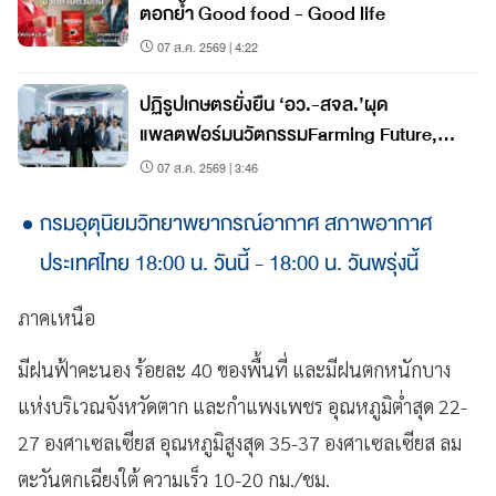
ตอกย้ำ Good food - Good life
07 ส.ค. 2569 | 4:22
ปฏิรูปเกษตรยั่งยืน ‘อว.-สจล.’ผุด
แพลตฟอร์มนวัตกรรมFarming Future,
Together
07 ส.ค. 2569 | 3:46
กรมอุตุนิยมวิทยาพยากรณ์อากาศ สภาพอากาศ
ประเทศไทย 18:00 น. วันนี้ - 18:00 น. วันพรุ่งนี้
ภาคเหนือ
มีฝนฟ้าคะนอง ร้อยละ 40 ของพื้นที่ และมีฝนตกหนักบาง
แห่งบริเวณจังหวัดตาก และกำแพงเพชร อุณหภูมิต่ำสุด 22-
27 องศาเซลเซียส อุณหภูมิสูงสุด 35-37 องศาเซลเซียส ลม
ตะวันตกเฉียงใต้ ความเร็ว 10-20 กม./ชม.