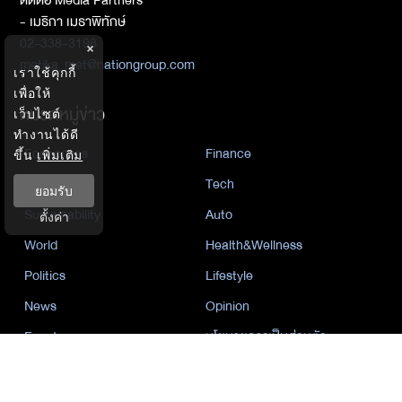
- เมธิกา เมธาพิทักษ์
02-338-3198
×
metika_met@nationgroup.com
เราใช้คุกกี้
เพื่อให้
หมวดหมู่ข่าว
เว็บไซต์
ทำงานได้ดี
Economics
Finance
ขึ้น
เพิ่มเติม
Business
Tech
ยอมรับ
Sustainability
Auto
ตั้งค่า
World
Health&Wellness
Politics
Lifestyle
News
Opinion
Event
นโยบายการเป็นส่วนตัว
นิยาย
by KaweBook